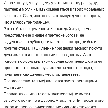
Иначе по существующему у католиков предрассудку,
партнеры могли начать сомневаться в твоих моральных
качествах. Стал, можно сказать вынужденно, говорить,
что являюсь тангрианцем.
Это не было лицемерием. Как каждый якут, я имел
представление о нашем пантеоне богов и, не
задумываясь глубоко, считал, что наши предки были
политеистами. Наши летние праздники “ысыах” по сути
дела являются тангрианскими праздниками. А что
говорить об обязательном обряде кормления духа огня
при торжественных случаях или на лоне природы, о
почитании священных мест, гор, деревьев.
Благословения (алгыс) являются часто настоящими
молитвами.
Правда, язычники (то есть политеисты) не имеют
высокого рейтинга в Европе. Я знал, что Чингисхан и его
потомки твердо придерживались монотеистических