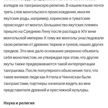
взлядов на тангрианскую религию. В нашем языке почти
треть слов монгольского происхождения, многие
якутские роды, например, хоринские и туматские
происходят от монгол, большинство якутских племен
пришло на Среднюю Лену после распада в XIV веке
монгольской империи. К тому же монголы унаследовали
свою религию от древних тюрков и гуннов, наших других
предков. Это мне дало основание уверенно объявить
себя монотеистом, не утверждая при этом, что другие
якуты также придерживаются такой интерпретации
танграизма. После популярного объяснения того, что
такие великие люди как Аттила и Чингисхан были
танграистами, партнеры начинали видеть во мне
представителя древней и престижной культуры.
Наука и религия