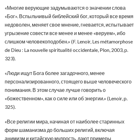
«Многие верующие задумываются о значении слова
«Бог». Вспыльчивый библейский бог, который все время
недоволен, меняет свое мнение, гневается, испытывает
угрызение совести все менее и менее «веруем», ибо
слишком человекоподобен.» (F. Lenoir, Les métamorphose
de Dieu : La nouvelle spiritualité occidentale, Plon, 2003, p.
323).
«Люди ищут Бога более загадочного, менее
персонализированного, стоящего выше человеческого
понимания. В этом случае лучше говорить о
«божественном», как о силе или об энергии.» (Lenoir, p.
325).
«Все религии мира, начиная от наиболее старинных
форм шаманизма до больших религий, включая
анимизм и китайскую мудрость, дают примеры