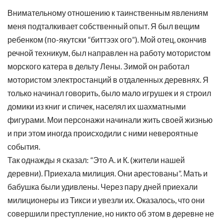
Внимательному отношению к таинственным явлениям
меня подталкивает собственный опыт. Я был вещим
ребенком (по-якутски “биттээх ого”). Мой отец, окончив
речной техникум, был направлен на работу мотористом
морского катера в дельту Лены. Зимой он работал
мотористом электростанций в отдаленных деревнях. Я
только начинал говорить, было мало игрушек и я строил
домики из книг и спичек, населял их шахматными
фигурами. Мои персонажи начинали жить своей жизнью
и при этом иногда происходили с ними невероятные
события.
Так однажды я сказал: “Это А. и К. (жители нашей
деревни). Приехала милиция. Они арестованы”. Мать и
бабушка были удивлены. Через пару дней приехали
милиционеры из Тикси и увезли их. Оказалось, что они
совершили преступление, но никто об этом в деревне не