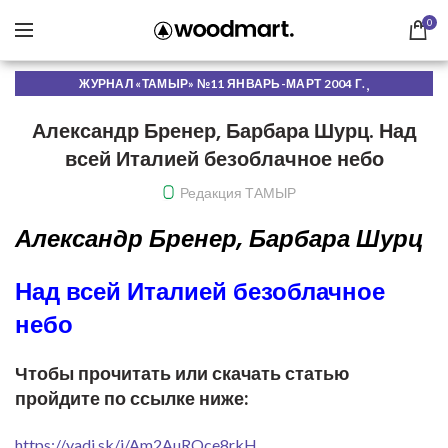
0
,
ЖУРНАЛ «ТАМЫР» №11 ЯНВАРЬ-МАРТ 2004 Г.
ЧИТАТЬ ОНЛАЙН
Александр Бренер, Барбара Шурц. Над
всей Италией безоблачное небо
Редакция ТАМЫР
Александр Бренер, Барбара Шурц
Над всей Италией безоблачное
небо
Чтобы прочитать или скачать статью
пройдите по ссылке ниже:
https://yadi.sk/i/Am2AuROce8rkH