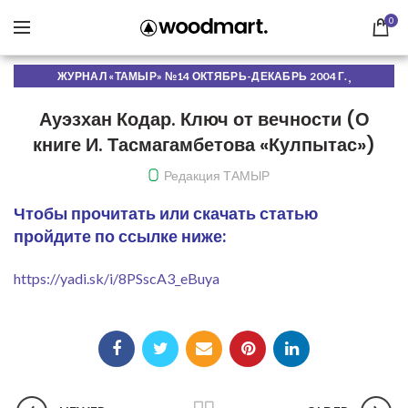
0
,
ЖУРНАЛ «ТАМЫР» №14 ОКТЯБРЬ-ДЕКАБРЬ 2004 Г.
ЧИТАТЬ ОНЛАЙН
Ауэзхан Кодар. Ключ от вечности (О
книге И. Тасмагамбетова «Кулпытас»)
Редакция ТАМЫР
Чтобы прочитать или скачать статью
пройдите по ссылке ниже:
https://yadi.sk/i/8PSscA3_eBuya