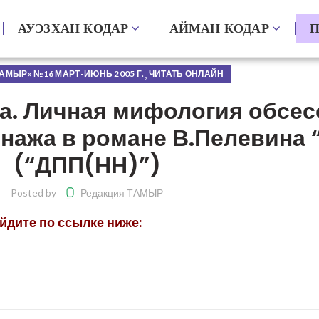
АУЭЗХАН КОДАР
АЙМАН КОДАР
П
,
АМЫР» №16 МАРТ-ИЮНЬ 2005 Г.
ЧИТАТЬ ОНЛАЙН
. Личная мифология обсес
нажа в романе В.Пелевина 
(“ДПП(НН)”)
Posted by
Редакция ТАМЫР
йдите по ссылке ниже: