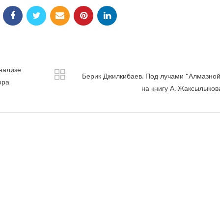
нализе
Берик Джилкибаев. Под лучами “Алмазной
ора
на книгу А. Жаксылыко