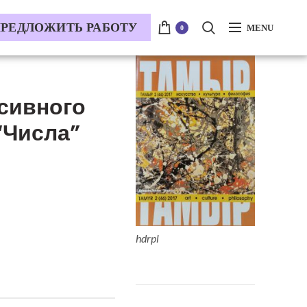
РЕДЛОЖИТЬ РАБОТУ
MENU
0
сивного
“Числа”
hdrpl