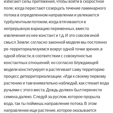
избегают силы притяжения, чтобы войти в скоростное
поле; когда перестают созерцать течение ламинарного
потока в определенном направлении и увлекаются
турбулентным потоком; когда втягиваются в
непрерывную вариацию переменных, вместо
извлечения из нее констант и т.д. И это совсем иной
смысл Земли: согласно законной модели мы постоянно
ре-территориализуемся вокруг одной точки зрения, в
одной области, в соответствии с совокупностью
константных отношений; но согласно блуждающей
модели конституирует и растягивает саму территорию
процесс детерриториализации. «Иди к своему первому
растению и там внимательно наблюдай, как стекает вода
ручьями с этого места. Дождь должен был перенести
семена далеко. Следуй за руслом, которое прорыла
вода, так ты поймешь направление потока. В этом
направлении ищи растение, которое оказывается