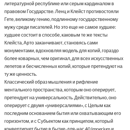
литературной республике или серым кардиналом в
правовом Государстве. Ленц и Клейст противостояли
Гете, великому гению, подлинному государственному
мужу среди писателей. Но это еще не самое худшее:
худшее состоит в способе, каковым те же тексты
Клейста, Арто заканчивают, становясь сами
монументами, вдохновляя модель для копий, гораздо
более коварных, чем оригинал, для всех искусственных
лепетов и бесчисленных копий, которые претендуют на
ту же ценность.
Классический образ мышления и рифление
ментального пространства, которым оно оперирует,
претендует на универсальность. Действительно, оно
оперирует с двумя «универсалиями», с Целым как
последним основанием бытия или охватывающим его
горизонтом, и с Субъектом как принципом, который
конвертирует бытие в бытие-для-нас.40 Imperium и