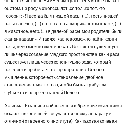
являются истинными именами расы. Рембо все сказал
об этом: на расу может ссылаться только тот, кто
говорит: «Я всегда был низшей расы, (…) я есть низшей
расы навечно, (…) вот он я, на армориканском пляже, (…)
я животное, негр, (…) я далекой расы, мои родители были
скандинавами». И так же, как невозможно найти корни
расы, невозможно имитировать Восток: он существует
лишь через создание гладкого пространства, как и раса
существует лишь через конституцию рода, который
населяет и пробегает это пространство. Вот оно
мышление, которое есть становление, двойное
становление, вместо того, чтобы быть атрибутом
Субъекта и репрезентацией Целого.
Аксиома II: машина войны есть изобретение кочевников
(в качестве внешней Государственному аппарату и
отличной от военного института). Как таковая кочевая