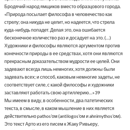
Бродячий народ ямщиков вместо образцового города.
«Природа посылает философа в человечество как
стрелу; она никуда не целит, но надеется, что стрела
куда-нибудь попадет. Делая это, она ошибается
бесконечное количество раз и досадует на это. (…)
Художники и философы являются аргументом против
конечности природы в ее средствах, хотя они являются
прекрасным доказательством мудрости ее целей. Они
задевают всегда лишь немногих, хотя должны были
задевать всех; и способ, каковым немногие задеты, не
соответствует силе, с какой философы и художники
заставляют работать свою артиллерию…»39
Мы имеем в виду, в особенности, два патетических
текста, в смысле, в каком мышление в них является
действительно pathos’ом (antilogos’ом и ahnimythos’ом).
Это текст Арто из его писем к Жаку Ривьеру,