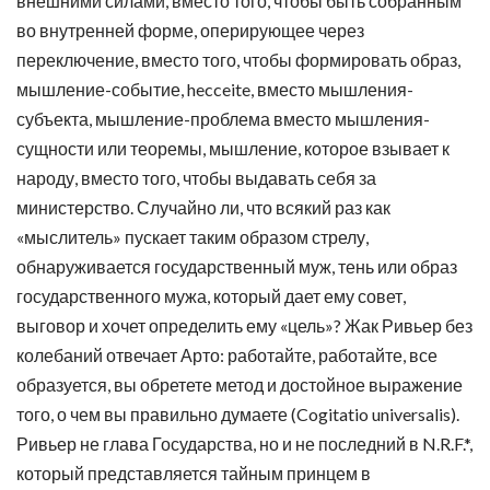
внешними силами, вместо того, чтобы быть собранным
во внутренней форме, оперирующее через
переключение, вместо того, чтобы формировать образ,
мышление-событие, hecceite, вместо мышления-
субъекта, мышление-проблема вместо мышления-
сущности или теоремы, мышление, которое взывает к
народу, вместо того, чтобы выдавать себя за
министерство. Случайно ли, что всякий раз как
«мыслитель» пускает таким образом стрелу,
обнаруживается государственный муж, тень или образ
государственного мужа, который дает ему совет,
выговор и хочет определить ему «цель»? Жак Ривьер без
колебаний отвечает Арто: работайте, работайте, все
образуется, вы обретете метод и достойное выражение
того, о чем вы правильно думаете (Cogitatio universalis).
Ривьер не глава Государства, но и не последний в N.R.F.*,
который представляется тайным принцем в