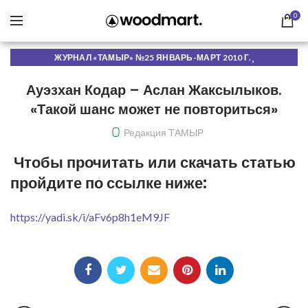
0
,
ЖУРНАЛ «ТАМЫР» №25 ЯНВАРЬ-МАРТ 2010 Г.
ЧИТАТЬ ОНЛАЙН
Ауэзхан Кодар – Аслан Жаксылыков.
«Такой шанс может не повториться»
Редакция ТАМЫР
Чтобы прочитать или скачать статью
пройдите по ссылке ниже:
https://yadi.sk/i/aFv6p8h1eM9JF