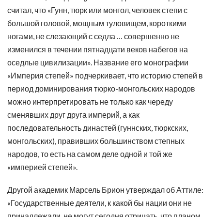
считал, что «Гунн, тюрк или монгол, человек степи с
большой головой, мощным туловищем, короткими
ногами, не слезающий с седла … совершенно не
изменился в течении пятнадцати веков набегов на
оседлые цивилизации». Название его монографии
«Империя степей» подчеркивает, что историю степей в
период доминирования тюрко-монгольских народов
можно интерпретировать не только как череду
сменявших друг друга империй, а как
последовательность династей (гуннских, тюркских,
монгольских), правивших большинством степных
народов, то есть на самом деле одной и той же
«империей степей».
Другой академик Марсель Брион утверждал об Аттиле:
«Государственные деятели, к какой бы нации они не
принадлежали, не могут сегодня отрицать, что планом