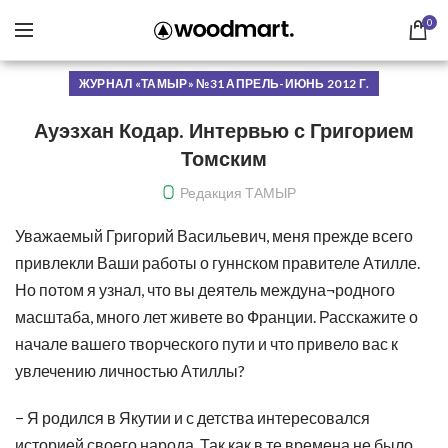
0
ЖУРНАЛ «ТАМЫР» №31 АПРЕЛЬ-ИЮНЬ 2012 Г.
Ауэзхан Кодар. Интервью с Григорием
Томским
Редакция ТАМЫР
Уважаемый Григорий Васильевич, меня прежде всего
привлекли Ваши работы о гуннском правителе Атилле.
Но потом я узнал, что вы деятель междуна¬родного
масштаба, много лет живете во Франции. Расскажите о
начале вашего творческого пути и что привело вас к
увлечению личностью Атиллы?
− Я родился в Якутии и с детства интересовался
историей своего народа. Так как в те времена не было