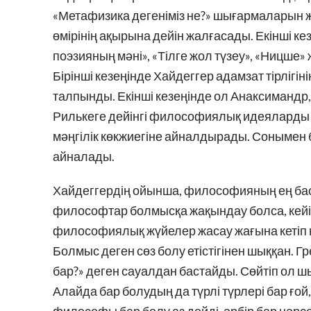
«Метафизика дегеніміз не?» шығармаларын
өмірінің ақырына дейін жалғасады. Екінші к
поэзияның мәні», «Тілге жол түзеу», «Ницше»
Бірінші кезеңінде Хайдеггер адамзат тірлігін
талпынды. Екінші кезеңінде ол Анаксимандр
Рилькеге дейінгі философиялық идеяларды 
мәңгілік көкжиегіне айналдырады. Сонымен 
айналады.
Хайдеггердің ойынша, философияның ең баст
философтар болмысқа жақындау болса, кейін
философиялық жүйелер жасау жағына кетіп қа
Болмыс деген сөз болу етістігінен шыққан. 
бар?» деген сауалдан бастайды. Сөйтіп ол шы
Алайда бар болудың да түрлі түрлері бар ғой