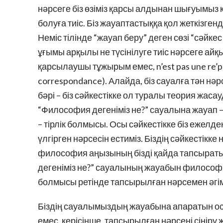
нәрсеге біз өзіміз қарсы алдынан шығуымыз 
болуға тиіс. Біз жауаптастыққа қол жеткізге
Неміс тілінде “жауап беру” деген сөзі “сәйк
ұғымы арқылы не түсінілуге тиіс нәрсеге а
қарсылаушы тұжырым емес, n’est pas une re’po
correspondance). Алайда, біз сауалға тән нәрс
бәрі – біз сәйкестікке ол туралы теория жаса
“Философия дегеніміз не?” сауалына жауап –
– тірлік болмысы. Осы сәйкестікке біз еже
үлгірген нәрсесін естиміз. Біздің сәйкестікк
философия аңызының бізді қайда тапсыратын 
дегеніміз не?” сауалының жауабын философи
болмысы ретінде тапсырылған нәрсемен әгі
Біздің сауалымыздың жауабына апаратын осы
емес, керісінше, тапсырылған нәрсені сіңіру