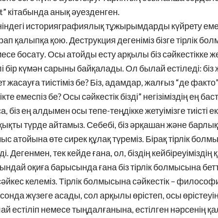
іt” кітабында анық әуезденген.
індегі историяграфиялық тұжырымдарды күйрету емес,
рап қалыпқа қою. Деструкция дегеніміз бізге тірлік бо
се босату. Осы атойды есту арқылы біз сәйкестікке же
бір күмән сарыны байқалады. Ол былай естіледі: біз 
 жасауға тиістіміз бе? Біз, адамдар, жалғыз “де факто
кте емеспіз бе? Осы сәйкестік бізді” негізіміздің ең бас
, біз ең алдымен осы тепе-теңдікке жетуімізге тиісті ек
қықты түрде айтамыз. Себебі, біз әрқашан және барлық
 атойына өте сирек құлақ түреміз. Бірақ тірлік болм
і. Дегенмен, тек кейде ғана, ол, біздің кейбіреуімізд
ындай оқиға барысында ғана біз тірлік болмысына бет
йкес келеміз. Тірлік болмысына сәйкестік – философия
 сонда жүзеге асады, сол арқылы өрістеп, осы өрістеуі
ай естіліп немесе тыңдалғанына, естілген нәрсенің қ