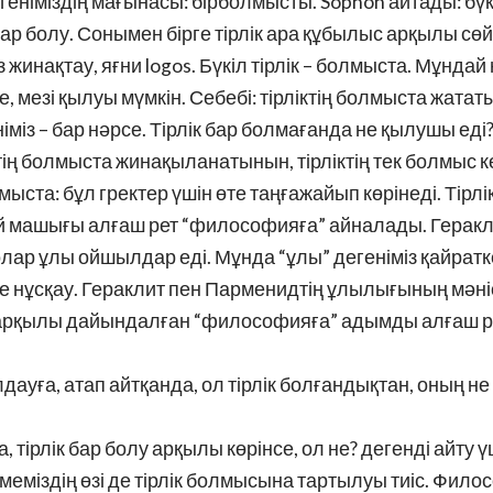
 дегеніміздің мағынасы: бірболмысты. Sophon айтады: бүк
бар болу. Сонымен бірге тірлік ара құбылыс арқылы сө
жинақтау, яғни logos. Бүкіл тірлік – болмыста. Мұндай н
, мезі қылуы мүмкін. Себебі: тірліктің болмыста жатат
німіз – бар нәрсе. Тірлік бар болмағанда не қылушы еді
ктің болмыста жинақыланатынын, тірліктің тек болмыс к
мыста: бұл гректер үшін өте таңғажайып көрінеді. Тірл
, ой машығы алғаш рет “философияға” айналады. Герак
 олар ұлы ойшылдар еді. Мұнда “ұлы” дегеніміз қайратк
 нұсқау. Гераклит пен Парменидтің ұлылығының мәнісі
р арқылы дайындалған “философияға” адымды алғаш р
дауға, атап айтқанда, ол тірлік болғандықтан, оның не 
тірлік бар болу арқылы көрінсе, ол не? дегенді айту 
еміздің өзі де тірлік болмысына тартылуы тиіс. Фил