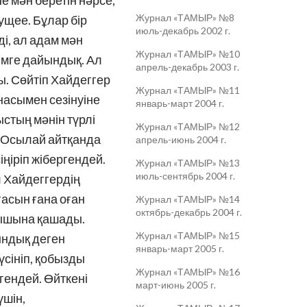
не мән беретін нәрсе,
Журнал «ТАМЫР» №8
сущее. Бұлар бір
июль-декабрь 2002 г.
і, ал адам мән
Журнал «ТАМЫР» №10
лімге дайындық. Ал
апрель-декабрь 2003 г.
. Сөйтіп Хайдеггер
Журнал «ТАМЫР» №11
анасымен сезінуіне
январь-март 2004 г.
стың мәнін түрлі
Журнал «ТАМЫР» №12
. Осылай айтқанда
апрель-июнь 2004 г.
ңіріп жібергендей.
Журнал «ТАМЫР» №13
июль-сентябрь 2004 г.
 Хайдеггердің
ғасын ғана оған
Журнал «ТАМЫР» №14
октябрь-декабрь 2004 г.
ұрышына қашады.
Журнал «ТАМЫР» №15
йындық деген
январь-март 2005 г.
үсініп, қобызды
Журнал «ТАМЫР» №16
егендей. Өйткені
март-июнь 2005 г.
үшін,