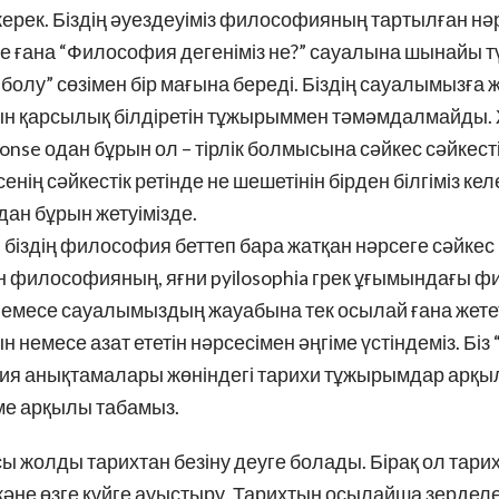
керек. Біздің әуездеуіміз философияның тартылған нә
нде ғана “Философия дегеніміз не?” сауалына шынайы т
ес болу” сөзімен бір мағына береді. Біздің сауалымызғ
йқын қарсылық білдіретін тұжырыммен тәмәмдалмайды.
nse одан бұрын ол – тірлік болмысына сәйкес сәйкестік
енің сәйкестік ретінде не шешетінін бірден білгіміз кел
удан бұрын жетуімізде.
 біздің философия беттеп бара жатқан нәрсеге сәйке
лден философияның, яғни pyіlosophіa грек ұғымындағы
е немесе сауалымыздың жауабына тек осылай ғана жететі
немесе азат ететін нәрсесімен әңгіме үстіндеміз. Бі
я анықтамалары жөніндегі тарихи тұжырымдар арқылы 
ме арқылы табамыз.
 жолды тарихтан безіну деуге болады. Бірақ ол тари
 және өзге күйге ауыстыру. Тарихтың осылайша зерделе