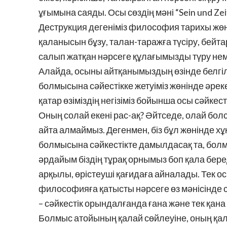
ұғымына саяды. Осы сөздің мәні “Seіn und Ze
Деструкция дегеніміз философия тарихы жөн
қаланысын бұзу, талан-таражға түсіру, бейта
салып жатқан нәрсеге құлағымызды түру неме
Алайда, осыны айтқанымыздың өзінде белгілі 
болмысына сәйестікке жетуіміз жөнінде әрекет
қатар өзіміздің негізіміз бойынша осы сәйкесті
Оның солай екені рас-ақ? Әйтседе, олай болса
айта алмаймыз. Дегенмен, біз бұл жөнінде хұ
болмысына сәйкестікте дамылдасақ та, болмыс
әрдайым біздің тұрақ орнымыз боп қала беред
арқылы, өрістеуші қағидаға айналады. Тек ос
философияға қатысты нәрсеге өз мәнісінде сә
– сәйкестік орындалғанда ғана және тек қана
Болмыс атойының қалай сөйлеуіне, оның қал