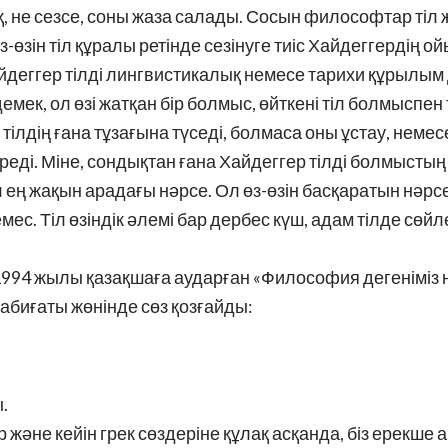
 не сезсе, соны жаза салады. Сосын философтар тіл ж
өзін тіл құралы ретінде сезінуге тиіс Хайдеггердің о
айдеггер тілді лингвистикалық немесе тарихи құрылым
емек, ол өзі жатқан бір болмыс, өйткені тіл болмыспе
 тілдің ғана тұзағына түседі, болмаса оны ұстау, неме
ереді. Міне, сондықтан ғана Хайдеггер тілді болмыстың ү
тіл ең жақын арадағы нәрсе. Ол өз-өзін басқаратын нәрсе
с. Тіл өзіндік әлемі бар дербес күш, адам тілде сөйлем
н 1994 жылы қазақшаға аударған «Философия дегеніміз 
биғаты жөнінде сөз қозғайды:
.
ір және кейін грек сөздеріне құлақ асқанда, біз ерекше 