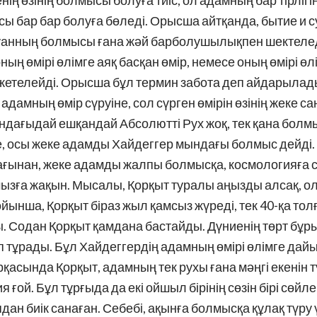
ің өзінің болмысы болуға тиіс, ол адамның бар тірлігі
мысы бар бар болуға бөледі. Орысша айтқанда, бытие и 
йуанның болмысы ғана жәй барболушылықпен шектелед
оның өмірі өлімге аяқ басқан өмір, немесе оның өмірі ө
жетелейді. Орысша бұл термин забота деп айдарылады
адамның өмір сүруіне, сол сүрген өмірін өзінің жеке с
ндағыдай ешқандай Абсолютті Рух жоқ, тек қана болмы
не, осы жеке адамды Хайдеггер мындағы болмыс дейді
ағынан, жеке адамды жалпы болмысқа, космологияға сі
ызға жақын. Мысалы, Қорқыт туралы аңызды алсақ, ол
ынша, Қорқыт біраз жыл қамсыз жүреді, тек 40-қа тол
ды. Содан Қорқыт қамдана бастайды. Дүниенің төрт б
іп тұрады. Бұл Хайдеггердің адамның өмірі өлімге да
асында Қорқыт, адамның тек рухы ғана мәңгі екенін т
 ғой. Бұл тұрғыда да екі ойшыл бірінің сөзін бірі сөйл
н биік санаған. Себебі, ақынға болмысқа құлақ түру 