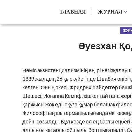
ГЛАВНАЯ
ЖУРНАЛ
ЖУРН
Әуезхан Қо
Неміс экзистенциализмінің ең ірі негізқала
1889 жылдың 26 қыркүйегінде Швабия өңірін
келген. Оның әкесі, Фридрих Хайдеггер бөш
Шешесі, Иоганна Кемпф, кішкентай ғана жер
қаржысы жоқ еді, оқуға құмар болашақ филос
Философтың шығармашылығында екі кезеңді 
дейін созылды. Бұл кезде ол ең басты еңбег
алдыңғы қатарлы ойшылы боп шыға келді, Ода