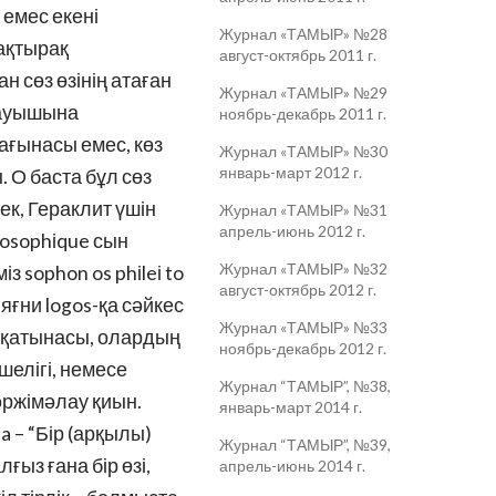
і емес екені
Журнал «ТАМЫР» №28
нақтырақ
август-октябрь 2011 г.
ан сөз өзінің атаған
Журнал «ТАМЫР» №29
ндауышына
ноябрь-декабрь 2011 г.
ағынасы емес, көз
Журнал «ТАМЫР» №30
январь-март 2012 г.
. О баста бұл сөз
мек, Гераклит үшін
Журнал «ТАМЫР» №31
апрель-июнь 2012 г.
losophіque сын
Журнал «ТАМЫР» №32
з sophon os phіleі to
август-октябрь 2012 г.
 яғни logos-қа сәйкес
Журнал «ТАМЫР» №33
арақатынасы, олардың
ноябрь-декабрь 2012 г.
кшелігі, немесе
Журнал “ТАМЫР”, №38,
әржімәлау қиын.
январь-март 2014 г.
a – “Бір (арқылы)
Журнал “ТАМЫР”, №39,
ғыз ғана бір өзі,
апрель-июнь 2014 г.