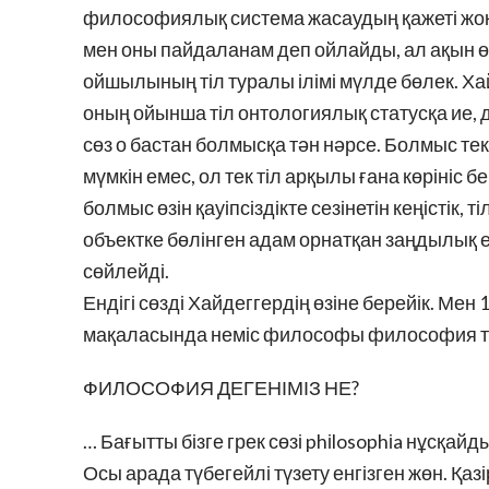
философиялық система жасаудың қажеті жоқ,
мен оны пайдаланам деп ойлайды, ал ақын өз-
ойшылының тіл туралы ілімі мүлде бөлек. Х
оның ойынша тіл онтологиялық статусқа ие, д
сөз о бастан болмысқа тән нәрсе. Болмыс тек
мүмкін емес, ол тек тіл арқылы ғана көрініс б
болмыс өзін қауіпсіздікте сезінетін кеңістік, 
объектке бөлінген адам орнатқан заңдылық еме
сөйлейді.
Ендігі сөзді Хайдеггердің өзіне берейік. Ме
мақаласында неміс философы философия та
ФИЛОСОФИЯ ДЕГЕНІМІЗ НЕ?
… Бағытты бізге грек сөзі phіlosophіa нұсқайды
Осы арада түбегейлі түзету енгізген жөн. Қаз