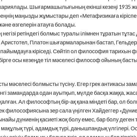
 жариялады. Шығармашылығының екінші кезеңі 1935 
езеңнің маңызды жұмыстары деп «Метафизикаға кіріспе
 және өзгелерін атауға болады.
ің негізі ретіндегі болмыс туралы ілімнен тұратын тұта
, Аристотел, Платон шығармаларынан бастап, Гельдер
пайымдауға кіріседі. Сөйтіп ол философия тарихын
бірге осы кезеңде тіл мәселесі философ ойының бас
ы мәселесі болмысты түсіну. Егер грек антикасы за
гі замандарда одан ауытқып, мүлде басқа жаққа, жа
лған. Ал философтың бір-ақ қана міндеті бар, ол бол
Грек философиясына зер сала үңілген Хайдеггер «Дүние
найы дүниенің қасиеті жоқ болу емес, бар болу деген т
, мақұлық түрі, адамдық түрі, данышпандық үлгілері. О