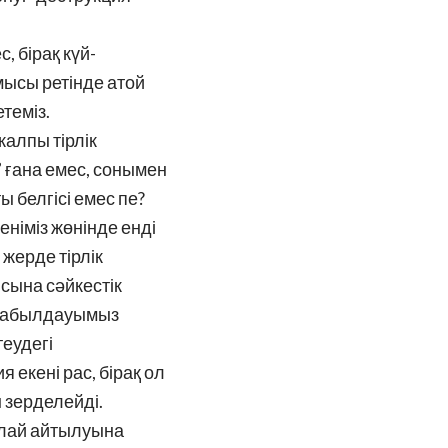
 бірақ күй-
лмысы ретінде атой
теміз.
жалпы тірлік
” ғана емес, сонымен
ты белгісі емес пе?
еніміз жөнінде енді
 жерде тірлік
ысына сәйкестік
ің қабылдауымыз
теудегі
 екені рас, бірақ ол
н зерделейді.
алай айтылуына