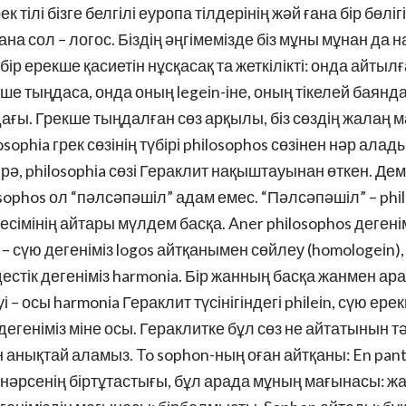
 тілі бізге белгілі еуропа тілдерінің жәй ғана бір бөліг
на сол – логос. Біздің әңгімемізде біз мұны мұнан да 
 бір ерекше қасиетін нұсқасақ та жеткілікті: онда айтылғ
кше тыңдаса, онда оның legeіn-іне, оның тікелей бая
ғы. Грекше тыңдалған сөз арқылы, біз сөздің жалаң м
phіa грек сөзінің түбірі phіlosophos сөзінен нәр алады
Сірә, phіlosophіa сөзі Гераклит нақыштауынан өткен. Де
osophos ол “пәлсәпәшіл” адам емес. “Пәлсәпәшіл” – phі
есімінің айтары мүлдем басқа. Aner phіlosophos дегенімі
 – сүю дегеніміз logos айтқанымен сөйлеу (homologeіn),
ндестік дегеніміз harmonіa. Бір жанның басқа жанмен 
гуі – осы harmonіa Гераклит түсінігіндегі phіleіn, сүю ере
егеніміз міне осы. Гераклитке бұл сөз не айтатынын т
ен анықтай аламыз. To sophon-ның оған айтқаны: En pant
 нәрсенің біртұтастығы, бұл арада мұның мағынасы: жал