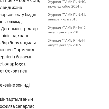
іл тірлік – болмыста,
Журнал “ТАМЫР”, №40,
июль-декабрь 2014 г.
йлейді және
әрсені есту біздің
Журнал “ТАМЫР”, №41,
январь-июль 2015
ыны ешкімді
Журнал «ТАМЫР», №42,
? Дегенмен, гректер
август-декабрь 2015
өрінісінде паш
Журнал “ТАМЫР” №44
ік бар болу арқылы
август-декабрь 2016
лит пен Парменид
ерліктің бағасын
, олар logos,
ет Сократ пен
екеніне зейінді
үшін тартылғанын
ософияға сапарлас