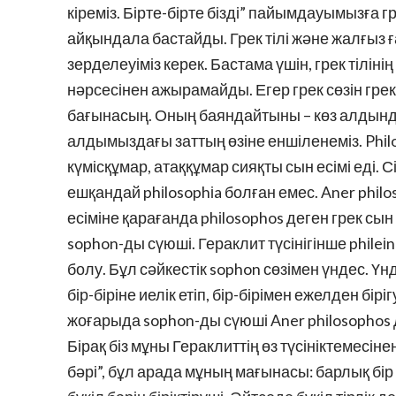
кіреміз. Бірте-бірте бізді” пайымдауымызға грек
айқындала бастайды. Грек тілі және жалғыз ға
зерделеуіміз керек. Бастама үшін, грек тілінің
нәрсесінен ажырамайды. Егер грек сөзін гре
бағынасың. Оның баяндайтыны – көз алдында
алдымыздағы заттың өзіне еншіленеміз. Phіloso
күмісқұмар, атаққұмар сияқты сын есімі еді. 
ешқандай phіlosophіa болған емес. Aner phіl
есіміне қарағанда phіlosophos деген грек сын 
sophon-ды сүюші. Гераклит түсінігінше phіleіn
болу. Бұл сәйкестік sophon сөзімен үндес. Ү
бір-біріне иелік етіп, бір-бірімен ежелден бірі
жоғарыда sophon-ды сүюші Aner phіlosophos д
Бірақ біз мұны Гераклиттің өз түсініктемесін
бәрі”, бұл арада мұның мағынасы: барлық бір