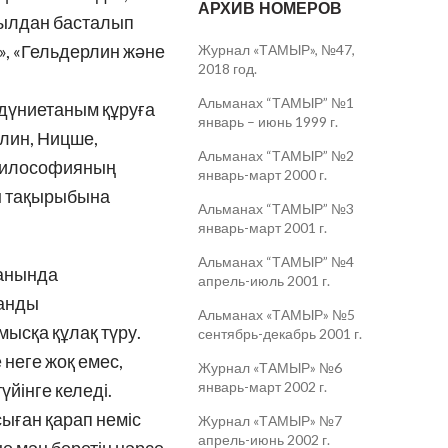
АРХИВ НОМЕРОВ
жылдан басталып
», «Гельдерлин және
Журнал «ТАМЫР», №47,
2018 год.
Альманах “ТАМЫР” №1
с дүниетаным құруға
январь – июнь 1999 г.
лин, Ницше,
Альманах “ТАМЫР” №2
 философияның
январь-март 2000 г.
ты тақырыбына
Альманах “ТАМЫР” №3
январь-март 2001 г.
Альманах “ТАМЫР” №4
манында
апрель-июль 2001 г.
санды
Альманах «ТАМЫР» №5
мысқа құлақ түру.
сентябрь-декабрь 2001 г.
 неге жоқ емес,
Журнал «ТАМЫР» №6
январь-март 2002 г.
үйінге келеді.
сыған қарап неміс
Журнал «ТАМЫР» №7
апрель-июнь 2002 г.