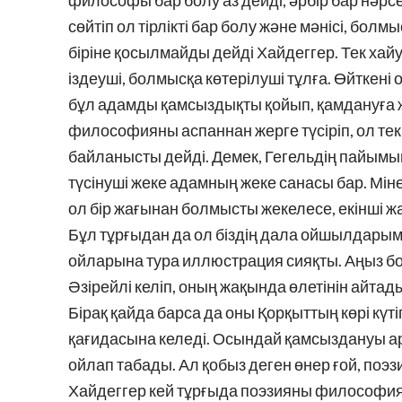
философы бар болу аз дейді, әрбір бар нәрсен
сөйтіп ол тірлікті бар болу және мәнісі, бол
біріне қосылмайды дейді Хайдеггер. Тек ха
іздеуші, болмысқа көтерілуші тұлға. Өйткені 
бұл адамды қамсыздықты қойып, қамдануға 
философияны аспаннан жерге түсіріп, ол тек 
байланысты дейді. Демек, Гегельдің пайымы
түсінуші жеке адамның жеке санасы бар. Мі
ол бір жағынан болмысты жекелесе, екінші ж
Бұл тұрғыдан да ол біздің дала ойшылдарым
ойларына тура иллюстрация сияқты. Аңыз бой
Әзірейлі келіп, оның жақында өлетінін айта
Бірақ қайда барса да оны Қорқыттың көрі күт
қағидасына келеді. Осындай қамсыздануы арқ
ойлап табады. Ал қобыз деген өнер ғой, поэзия
Хайдеггер кей тұрғыда поэзияны философияда