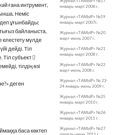
Журнал «ТАМЫР» №17
әй ғана интрумент,
январь-март 2006 г.
йынша. Неміс
Журнал «ТАМЫР» №19
 деп ұғынбайды;
январь-март 2007г.
н тығыз байланыста,
Журнал «ТАМЫР» №20
март-июнь 2007 г.
се елестету мүлде
йі дейді. Тіл
Журнал «ТАМЫР» №21
январь-март 2008 г.
. Тіл субъект 
Журнал «ТАМЫР» №22
ейді, тілдің өзі
март-июнь 2008 г.
Журнал «ТАМЫР» № 23-
не?» деген
24 январь-июнь 2009 г.
Журнал «ТАМЫР» №25
январь-март 2010 г.
Журнал «ТАМЫР» №26
январь-март 2011 г.
Журнал «ТАМЫР» №27
аймаққа баса көктеп
апрель-июнь 2011 г.