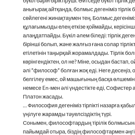
бүкіл бәрін біріктіруші. Әйтседе бүкіл тірлік
анығырақ айтқанда, болмыс дегеніміз тірлік 
сөйлегені жинақтаумен тең. Болмыс дегеніміз 
құлағымызды елең еткізе қоймайды, керісінше
алаңдатпайды. Бүкіл әлем біледі: тірлік деге
бірінші болып, және жалғыз ғана солар тірлі
етілетінін таңырқай жорамалдады. Тірлік бол
көрінгендіктен, ол не? Міне, осыдан бастап
әлі “философ” болған жоқ еді. Неге десеңіз,
белгілеу емес, ой машығының басқа өлшеміне
немесе En-мен әлі үндестікте еді, Софисте
Платон жасады.
… Философия дегеніміз тірлікті назарға қабыл
үңілуге жарамды тәуелсіздіктің түрі.
Сонымен, философтардың тірілік болмысына, 
пайымдай отыра, біздің философтармен әңгім