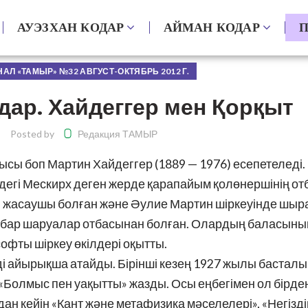
АУЭЗХАН КОДАР
АЙМАН КОДАР
П
АЛ «ТАМЫР» №32 АВГУСТ-ОКТЯБРЬ 2012 Г.
дар. Хайдеггер мен Қорқыт
Posted by
Редакция ТАМЫР
ушысы боп Мартин Хайдеггер (1889 — 1976) есепетеледі
дегі Мескирх деген жерде қарапайым қолөнершінің о
кі жасаушы болған және Әулие Мартин шіркеуінде шыр
і бар шаруалар отбасынан болған. Олардың баласыны
офты шіркеу өкілдері оқытты.
айырықша атайды. Бірінші кезең 1927 жылы басталы
і «Болмыс пен уақытты» жазды. Осы еңбегімен ол бірд
н кейін «Кант және метафизика мәселелері», «Негіздің