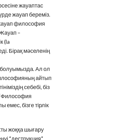
рсесіне жауаптас
үрде жауап береміз.
а жауап философия
 Жауап –
 (la
еді. Бірақ мәселенің
с болуымызда. Ал ол
 философияның айтып
німіздің себебі, біз
з “Философия
емес, бізге тірлік
хты жоққа шығару
нуі “деструкция”