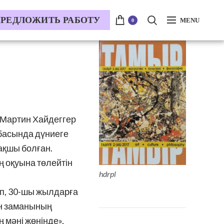
РЕДЛОЖИТЬ РАБОТУ
MENU
0
. Мартин Хайдеггер
тбасында дүниеге
ақшы болған.
ң оқуына төлейтін
hdrpl
п, 30-шы жылдарға
ен заманының
 мәні жөнінде»,