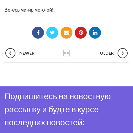
Ве-есь ми-ир мо-о-ой!..
NEWER
OLDER
Подпишитесь на новостную
рассылку и будте в курсе
последних новостей: