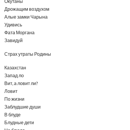
Окутаны
Дрожащим воздухом
Алые замки Чарына
Удивись
Фата Моргана
Завидуй
Страх утраты Родины
Казахстан
Запад ло
Вит, а ловит ли?
Ловит
По жизни
Заблудшие души
В блуде
Блудные дети