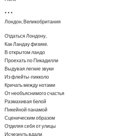
* * *
Лондон, Великобритания
Отдаться Лондону,
Как Ландау физике.
В открытом ландо
Проехать по Пикадилли
Выдувая легкие звуки
Из флейты-пикколо
Кричать между нотами
От необъяснимого счастья
Размахивая белой
Пикейной панамой
Сценическим образом
Отделяя себя от улицы
Исчезнуть вдали