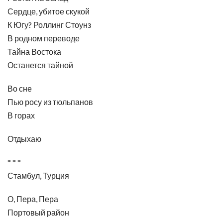
Сердце, убитое скукой
К Югу? Роллинг Стоунз
В родном переводе
Тайна Востока
Останется тайной
Во сне
Пью росу из тюльпанов
В горах
Отдыхаю
* * *
Стамбул, Турция
О, Пера, Пера
Портовый район