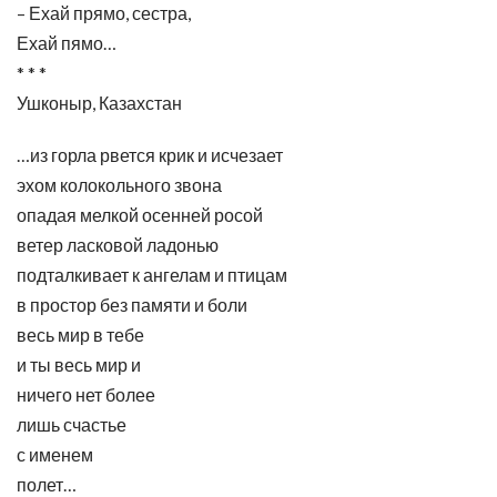
– Ехай прямо, сестра,
Ехай пямо…
* * *
Ушконыр, Казахстан
…из горла рвется крик и исчезает
эхом колокольного звона
опадая мелкой осенней росой
ветер ласковой ладонью
подталкивает к ангелам и птицам
в простор без памяти и боли
весь мир в тебе
и ты весь мир и
ничего нет более
лишь счастье
с именем
полет…