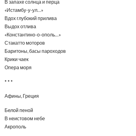
В запахе солнца и перца
«Истамбу-у-ул…»
Вдох глубокий прилива
Выдох отлива
«Константино-о-ополь…»
Стакатто моторов
Баритоны, басы пароходов
Крики чаек
Опера моря
* * *
Афины, Греция
Белой пеной
В неистовом небе
Акрополь