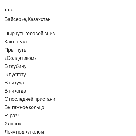
* * *
Байсерке, Казахстан
Нырнуть головой вниз
Как в омут
Прыгнуть
«Солдатиком»
В глубину
В пустоту
В никуда
В никогда
С последней пристани
Вытяжное кольцо
Р-раз!
Хлопок
Лечу под куполом