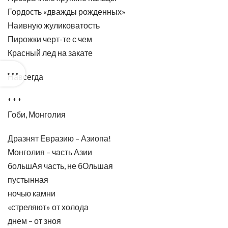
Гордость «дважды рожденных»
Наивную жуликоватость
Пирожки черт-те с чем
Красный лед на закате
Навсегда
* * *
Гоби, Монголия
Дразнят Евразию – Азиопа!
Монголия – часть Азии
большАя часть, не бОльшая
пустынная
ночью камни
«стреляют» от холода
днем – от зноя