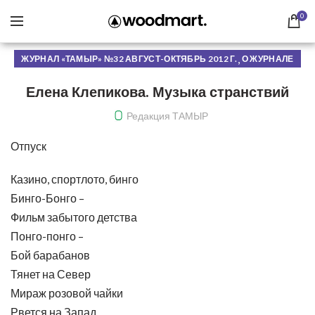
0
,
ЖУРНАЛ «ТАМЫР» №32 АВГУСТ-ОКТЯБРЬ 2012 Г.
О ЖУРНАЛЕ
Елена Клепикова. Музыка странствий
Редакция ТАМЫР
Отпуск
Казино, спортлото, бинго
Бинго-Бонго –
Фильм забытого детства
Понго-понго –
Бой барабанов
Тянет на Север
Мираж розовой чайки
Рвется на Запад