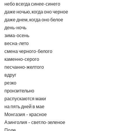
небо всегда синее-синего
даже ночью, когда оно черное
даже днем, когда оно белое
день-ночь
зима-осень
весна-лето
смена черного-белого
каменно-серого
песчанно-желтого
вдруг
резко
пронзительно
распускаются маки
на пять дней в мае
Монгазия – красное
Азинголия – светло-зеленое
Поле