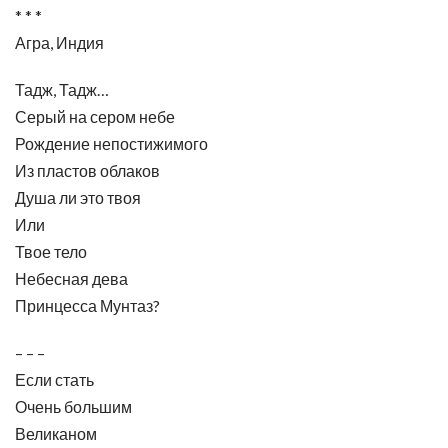
* * *
Агра, Индия
Тадж, Тадж…
Серый на сером небе
Рождение непостижимого
Из пластов облаков
Душа ли это твоя
Или
Твое тело
Небесная дева
Принцесса Мунтаз?
– – –
Если стать
Очень большим
Великаном