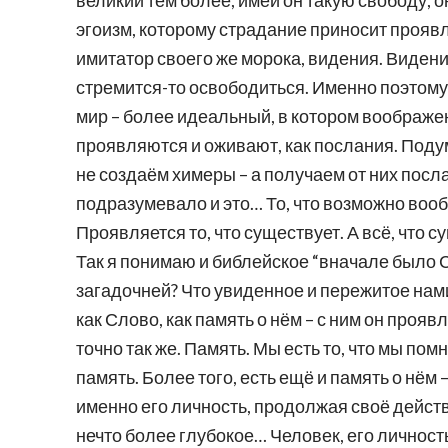
великий тем более, имей он такую свободу, 
эгоизм, которому страдание приносит проявл
имитатор своего же морока, видения. Видение
стремится-то освободиться. Именно поэтому
мир – более идеальный, в котором воображен
проявляются и оживают, как послания. Подум
не создаём химеры – а получаем от них посл
подразумевало и это… То, что возможно воо
Проявляется то, что существует. А всё, что с
Так я понимаю и библейское “вначале было Сл
загадочней? Что увиденное и пережитое нами 
как Слово, как память о нём – с ним он проя
точно так же. Память. Мы есть то, что мы пом
память. Более того, есть ещё и память о нём 
именно его личность, продолжая своё действи
нечто более глубокое… Человек, его личность