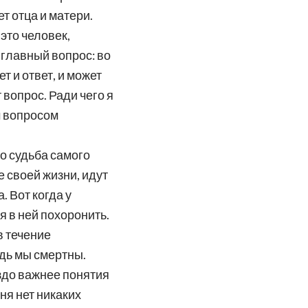
т отца и матери.
 это человек,
 главный вопрос: во
т и ответ, и может
 вопрос. Ради чего я
м вопросом
то судьба самого
 своей жизни, идут
. Вот когда у
я в ней похоронить.
в течение
едь мы смертны.
аздо важнее понятия
еня нет никаких