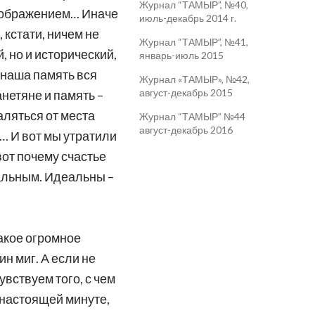
Журнал “ТАМЫР”, №40,
воображением… Иначе
июль-декабрь 2014 г.
 кстати, ничем не
Журнал “ТАМЫР”, №41,
, но и исторический,
январь-июль 2015
 наша память вся
Журнал «ТАМЫР», №42,
август-декабрь 2015
анетяне и память –
аляться от места
Журнал “ТАМЫР” №44
август-декабрь 2016
ь… И вот мы утратили
вот почему счастье
альным. Идеальны –
такое огромное
ин миг. А если не
увствуем того, с чем
 настоящей минуте,