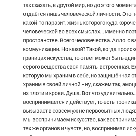
так сказать, в другой мир, но до этого момен
отдаётся лишь человеческой личности. Это по
какой-то паразит, жизнь которого куда коро
человеческой во всех смыслах… Именно поэто
пространстве. Всего человечества. Алло, с в
коммуникации. Но какой? Такой, когда прои
границах искусства, то ответ может быть ед
серого вещества своя память, встроенная. Е
которую мы храним в себе, но защищённая от
храним в своей личной – ну, скажем так, эмоц
из плоти и крови. Душа. Вот что удивительно…
воспринимается и действует, то есть проник
вызывает в совсем уж не первобытных людях
Мы воспринимаем искусство, как воспринима
тех же органов и чувств, но, воспринимая ис