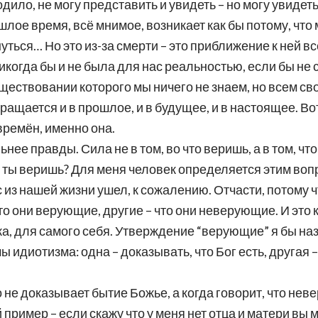
дило, не могу представить и увидеть – но могу увидет
ошлое время, всё мнимое, возникает как бы потому, что
уться… Но это из-за смерти – это приближение к ней вс
никогда бы и не была для нас реальностью, если бы не
уществовании которого мы ничего не знаем, но всем с
ращается и в прошлое, и в будущее, и в настоящее. Вот
времён, именно она.
нее правды. Сила не в том, во что веришь, а в том, чт
то ты веришь? Для меня человек определяется этим во
ос из нашей жизни ушел, к сожалению. Отчасти, потому 
то они верующие, другие – что они неверующие. И это 
а, для самого себя. Утверждение “верующие” я бы н
идиотизма: одна – доказывать, что Бог есть, другая –
о не доказывает бытие Божье, а когда говорит, что нев
 пример – если скажу что у меня нет отца и матери вы