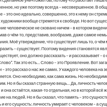
он сделанное уничтожил бы, потому что работает лишь 
енное, но уже поэтому всегда – несовершенное. В общ
 – это оно идеально, совершенно, это к нему он стреми
 художники вообще стремятся к свободе. Но вот суще
ие человеческое не сковано ничем – в котором виден
ав о чём-то, представив, вообразив, даже самое немы
ания. Моё утверждение, что существует лишь то, о чём
бразить – существует. Поэтому видения становятся яв
уществует, оно должно рассказать – и рассказывает – о 
ово”. Так это есть… Слово – это Проявление. Вот загад
– это рассказ о нас же самих. У каждого человека на з
вляется. Оно необходимо, как сама жизнь. Но необходим
ним. Но я бы сказал странную вещь… Да, личность челов
– и она остаётся, какая-то отдельная, но в которой всё
е на людей. Но я бы сказал, что память – это сущность
 и его сущность: личность умирает с человеком – а су