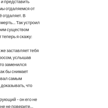
ь и представить
 мы отдаляемся от
ё отдаляет. В
 смерть… Так устроил
воим существом
 теперь я скажу:
о же заставляет тебя
просом, услышав
что заменился
как бы снимает
азвал самым
 доказывать, что
ерующий – он его не
 мне не поверите…