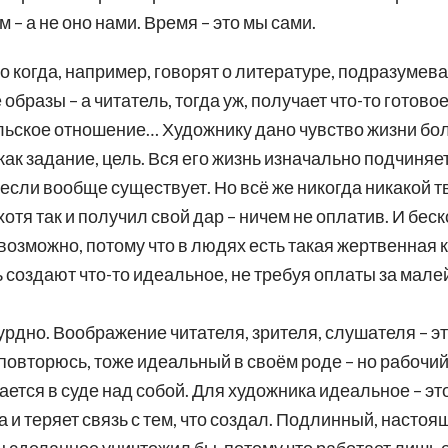
 – а не оно нами. Время – это мы сами.
 когда, например, говорят о литературе, подразумева
разы – а читатель, тогда уж, получает что-то готовое
тельское отношение… Художнику дано чувство жизни бо
 как задание, цель. Вся его жизнь изначально подчиня
 если вообще существует. Но всё же никогда никакой т
отя так и получил свой дар – ничем не оплатив. И бес
озможно, потому что в людях есть такая жертвенная к
ь создают что-то идеальное, не требуя оплаты за ма
рдно. Воображение читателя, зрителя, слушателя – эт
 повторюсь, тоже идеальный в своём роде – но рабочий
чается в суде над собой. Для художника идеальное – э
а и теряет связь с тем, что создал. Подлинный, настоя