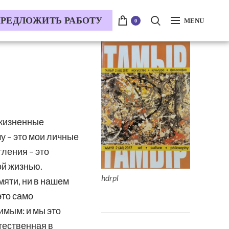
РЕДЛОЖИТЬ РАБОТУ
MENU
0
 жизненные
шу – это мои личные
тления – это
ой жизнью.
hdrpl
амяти, ни в нашем
это само
имым: и мы это
тественная в