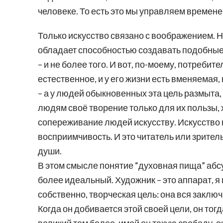
человеке. То есть это мы управляем временем
Только искусство связано с воображением. Но
обладает способностью создавать подобные об
– и не более того. И вот, по-моему, потреби
естественное, и у его жизни есть вменяемая,
– а у людей обыкновенных эта цель размыта,
людям своё творение только для их пользы, х
сопереживание людей искусству. Искусство в
восприимчивость. И это читатель или зрител
души.
В этом смысле понятие “духовная пища” абсу
более идеальный. Художник – это аппарат, я
собственно, творческая цель: она вся заклю
Когда он добивается этой своей цели, он тогд