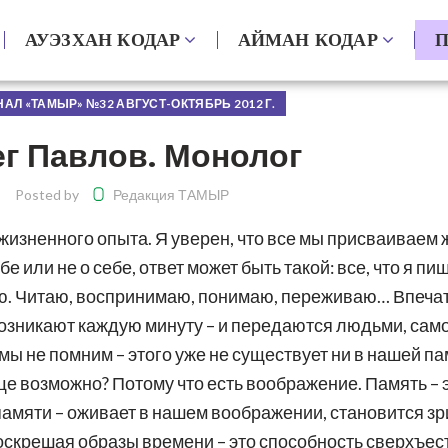
АУЭЗХАН КОДАР
АЙМАН КОДАР
П
АЛ «ТАМЫР» №32 АВГУСТ-ОКТЯБРЬ 2012 Г.
г Павлов. Монолог
Posted by
Редакция ТАМЫР
 жизненного опыта. Я уверен, что все мы присваиваем
 или не о себе, ответ может быть такой: все, что я пи
омню. Читаю, воспринимаю, понимаю, переживаю… Впеча
озникают каждую минуту – и передаются людьми, сам
о мы не помним – этого уже не существует ни в нашей п
ще возможно? Потому что есть воображение. Память – 
памяти – оживает в нашем воображении, становится зр
воскрешая образы времени – это способность сверхъес