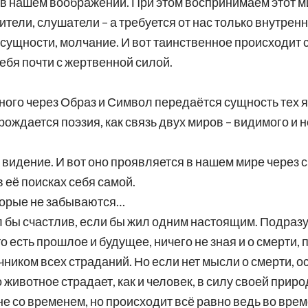
 нашем воображении. При этом воспринимаем этот ми
ители, слушатели – а требуется от нас только внутре
в сущности, молчание. И вот таинственное происходит 
себя почти с жертвенной силой.
ного через Образ и Символ передаётся сущность тех 
ождается поэзия, как связь двух миров – видимого и н
видение. И вот оно проявляется в нашем мире через 
 её поисках себя самой.
оторые не забываются…
ыл бы счастлив, если бы жил одним настоящим. Подразу
то есть прошлое и будущее, ничего не зная и о смерти,
чником всех страданий. Но если нет мысли о смерти, ос
о животное страдает, как и человек, в силу своей прир
 не со временем, но происходит всё равно ведь во врем