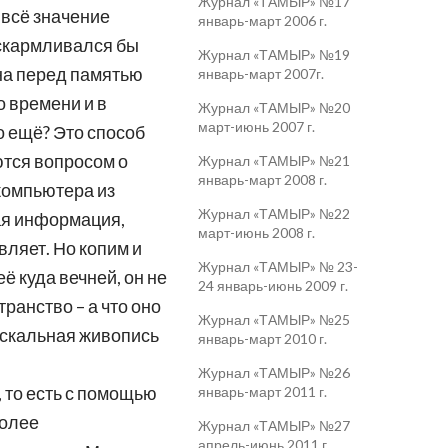
Журнал «ТАМЫР» №17
, всё значение
январь-март 2006 г.
 вскармливался бы
Журнал «ТАМЫР» №19
ьна перед памятью
январь-март 2007г.
о времени и в
Журнал «ТАМЫР» №20
март-июнь 2007 г.
о ещё? Это способ
ются вопросом о
Журнал «ТАМЫР» №21
январь-март 2008 г.
 компьютера из
Журнал «ТАМЫР» №22
кая информация,
март-июнь 2008 г.
вляет. Но копим и
Журнал «ТАМЫР» № 23-
ё куда вечней, он не
24 январь-июнь 2009 г.
транство – а что оно
Журнал «ТАМЫР» №25
наскальная живопись
январь-март 2010 г.
Журнал «ТАМЫР» №26
 то есть с помощью
январь-март 2011 г.
более
Журнал «ТАМЫР» №27
апрель-июнь 2011 г.