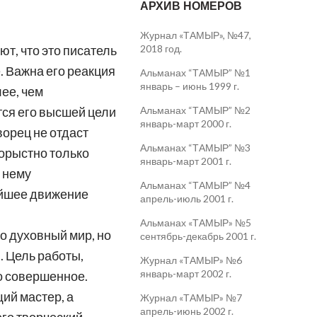
АРХИВ НОМЕРОВ
Журнал «ТАМЫР», №47,
2018 год.
ют, что это писатель
. Важна его реакция
Альманах “ТАМЫР” №1
январь – июнь 1999 г.
лее, чем
Альманах “ТАМЫР” №2
ется его высшей цели
январь-март 2000 г.
ворец не отдаст
Альманах “ТАМЫР” №3
корыстно только
январь-март 2001 г.
 нему
Альманах “ТАМЫР” №4
лейшее движение
апрель-июль 2001 г.
Альманах «ТАМЫР» №5
о духовный мир, но
сентябрь-декабрь 2001 г.
. Цель работы,
Журнал «ТАМЫР» №6
январь-март 2002 г.
то совершенное.
щий мастер, а
Журнал «ТАМЫР» №7
апрель-июнь 2002 г.