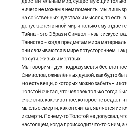
действительным мир, существующий только в
ничего не можем в нём поменять. Мы лишь зр
на собственных чувствах и мыслях, то есть, 
допускается в иной мир и только ему отдаёт 
Тайна – это Образ и Символ – язык искусства.
Таинство – когда предметам мира материаль
они связываются в мире потустороннем. Так р
по сути, живых и мёртвых.
Мы говорим – дух, подразумевая бесплотное 
Символов, оживлённых душой, как будто бы в
Но есть вещи, о которых можно забыть – и к
Толстой считал, что человек только тогда б
счастлив, как животное, которое не ведает, ч
мысль о смерти, как он считал, является исто
и смерти. Почему-то Толстой не допускал, чт
настоящем, когда происходит что-то с ним, а