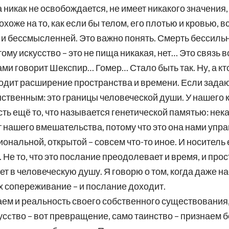
та никак не освобождается, не имеет никакого значения
хоже на то, как если бы телом, его плотью и кровью,
че и бессмысленней. Это важно понять. Смерть бессил
му искусство – это не пища никакая, нет… Это связь в
ами говорит Шекспир… Гомер… Стало быть так. Ну, а кт
сходит расширение пространства и времени. Если зада
инственным: это границы человеческой души. У нашего
сть ещё то, что называется генетической памятью: не
 нашего вмешательства, потому что это она нами упра
иональной, открытой – совсем что-то иное. И носитель е
 Не то, что это послание преодолевает и время, и прос
ает в человеческую душу. Я говорю о том, когда даже 
 сопереживание – и послание доходит.
ем и реальность своего собственного существования,
кусcтво – вот превращение, само таинство – признаем 