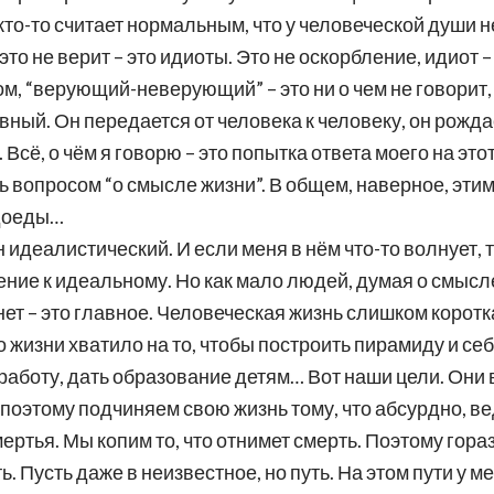
кто-то считает нормальным, что у человеческой души не
в это не верит – это идиоты. Это не оскорбление, идиот –
ом, “верующий-неверующий” – это ни о чем не говорит,
вный. Он передается от человека к человеку, он рождае
Всё, о чём я говорю – это попытка ответа моего на этот
сь вопросом “о смысле жизни”. В общем, наверное, эти
доеды…
идеалистический. И если меня в нём что-то волнует, 
ние к идеальному. Но как мало людей, думая о смысле
т – это главное. Человеческая жизнь слишком коротка
 жизни хватило на то, чтобы построить пирамиду и себ
 работу, дать образование детям… Вот наши цели. Они 
поэтому подчиняем свою жизнь тому, что абсурдно, в
ертья. Мы копим то, что отнимет смерть. Поэтому гор
ь. Пусть даже в неизвестное, но путь. На этом пути у м