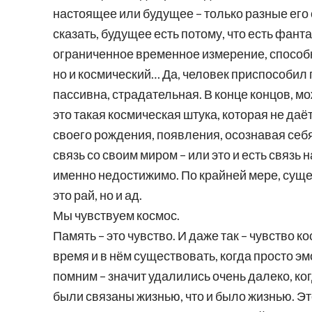
настоящее или будущее – только разные его
сказать, будущее есть потому, что есть фант
ограниченное временное измерение, способно
но и космический… Да, человек приспособил
пассивна, страдательная. В конце концов, мо
это такая космическая штука, которая не даёт
своего рождения, появления, осознавая себя
связь со своим миром – или это и есть связь
именно недостижимо. По крайней мере, сущ
это рай, но и ад.
Мы чувствуем космос.
Память – это чувство. И даже так – чувство 
время и в нём существовать, когда просто эмо
помним – значит удалились очень далеко, ког
были связаны жизнью, что и было жизнью. Эт