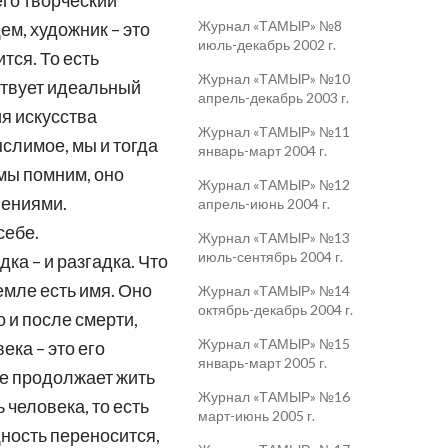
его творческий
Журнал «ТАМЫР» №8
ем, художник – это
июль-декабрь 2002 г.
тся. То есть
Журнал «ТАМЫР» №10
ствует идеальный
апрель-декабрь 2003 г.
ия искусства
Журнал «ТАМЫР» №11
слимое, мы и тогда
январь-март 2004 г.
 мы помним, оно
Журнал «ТАМЫР» №12
лениями.
апрель-июнь 2004 г.
себе.
Журнал «ТАМЫР» №13
июль-сентябрь 2004 г.
ка – и разгадка. Что
емле есть имя. Оно
Журнал «ТАМЫР» №14
октябрь-декабрь 2004 г.
о и после смерти,
Журнал «ТАМЫР» №15
ека – это его
январь-март 2005 г.
 же продолжает жить
Журнал «ТАМЫР» №16
 человека, то есть
март-июнь 2005 г.
щность переносится,