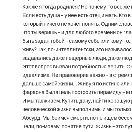
Как же я тогда родился? Но почему-то всё же 
Если есть душа – у нее есть отец и мать. Кто 
который ничего не хочет понять. Одним слов
что ты веришь – и для любого времени он гла
быть задан тобой – самому себе или кому-то… 
живу? Так, по-интеллигентски, это называло
задавались даже пещерные люди, даже лю
Этот вопрос вызван потребностью верить. Он 
идеализма. Не правоверие важно – а стремле
дальше самой жизни… Живу я по истине или не
фараона была цель построить пирамиду – его
И мы так живём. Купить дачу, найти хорошую
человеческой жизни выполнимы и мы только 
Абсурд. Мы боимся смерти, но не ищем бессм
цели, по-моему, понятие пути. Жизнь – это пут