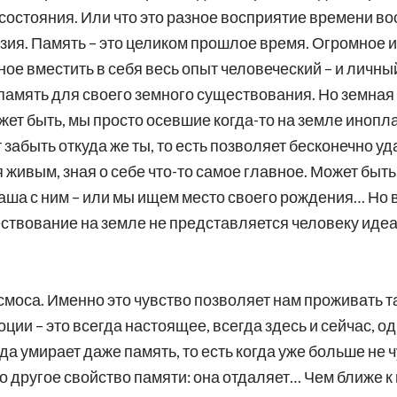
 состояния. Или что это разное восприятие времени 
азия. Память – это целиком прошлое время. Огромное и,
е вместить в себя весь опыт человеческий – и личный
 память для своего земного существования. Но земная
жет быть, мы просто осевшие когда-то на земле инопл
 забыть откуда же ты, то есть позволяет бесконечно уд
 живым, зная о себе что-то самое главное. Может быт
 наша с ним – или мы ищем место своего рождения… Но 
ествование на земле не представляется человеку иде
космоса. Именно это чувство позволяет нам проживать 
ции – это всегда настоящее, всегда здесь и сейчас, од
да умирает даже память, то есть когда уже больше не ч
о другое свойство памяти: она отдаляет… Чем ближе к