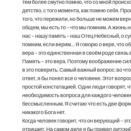
тем более смутно помню, что со мной происхо
детство, с того момента, как помню себя. Пр
того, что пережили, но больше не можем верн
общем, мы есть то – что мы помним. А жизнь 
нас – нашу память – наш Отец Небесный, о с
помним, если верим… Я говорю о вере, что об
вера – это единственная в своём роде связь 
Память – это вера. Поэтому воображение силь
в это поверить. Самый важный вопрос: во ч
ответ, я бы понял все о человеке. Этот вопр
простой констатацией. Одни люди говорят, ч
необходимость вопроса для каждого человек
бессмысленным. Я считаю что есть две формы 
никакого Бога нет.
Когда человек говорит, что он верующий – эт
отрицает. На самом деле я бы привел детский