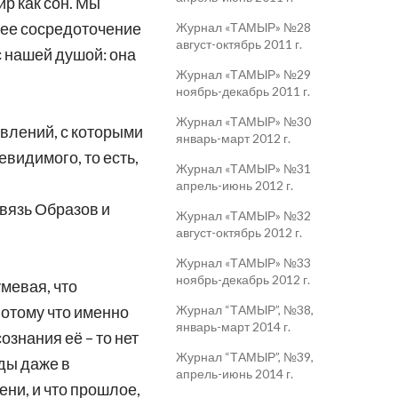
р как сон. Мы
ннее сосредоточение
Журнал «ТАМЫР» №28
август-октябрь 2011 г.
с нашей душой: она
Журнал «ТАМЫР» №29
ноябрь-декабрь 2011 г.
Журнал «ТАМЫР» №30
явлений, с которыми
январь-март 2012 г.
евидимого, то есть,
Журнал «ТАМЫР» №31
апрель-июнь 2012 г.
связь Образов и
Журнал «ТАМЫР» №32
август-октябрь 2012 г.
Журнал «ТАМЫР» №33
ноябрь-декабрь 2012 г.
мевая, что
Журнал “ТАМЫР”, №38,
 потому что именно
январь-март 2014 г.
ознания её – то нет
Журнал “ТАМЫР”, №39,
оды даже в
апрель-июнь 2014 г.
ени, и что прошлое,