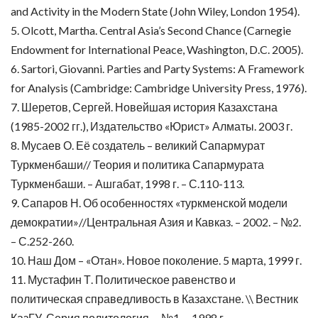
and Activity in the Modern State (John Wiley, London 1954).
5. Olcott, Martha. Central Asia’s Second Chance (Carnegie
Endowment for International Peace, Washington, D.C. 2005).
6. Sartori, Giovanni. Parties and Party Systems: A Framework
for Analysis (Cambridge: Cambridge University Press, 1976).
7. Шеретов, Сергей. Новейшая история Казахстана
(1985-2002 гг.), Издательство «Юрист» Алматы. 2003 г.
8. Мусаев О. Её создатель – великий Сапармурат
Туркменбаши// Теория и политика Сапармурата
Туркменбаши. – Ашгабат, 1998 г. – С.110-113.
9. Сапаров Н. Об особенностях «туркменской модели
демократии»//Центральная Азия и Кавказ. – 2002. – №2.
– С.252-260.
10. Наш Дом – «Отан». Новое поколение. 5 марта, 1999 г.
11. Мустафин Т. Политическое равенство и
политическая справедливость в Казахстане. \\ Вестник
КазГУ. Серия политология. – №1. – 1998 г.