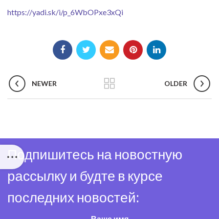
https://yadi.sk/i/p_6WbOPxe3xQi
NEWER
OLDER
Подпишитесь на новостную
рассылку и будте в курсе
последних новостей:
Ваше имя