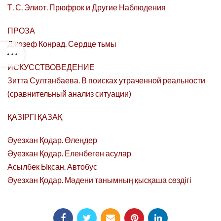
Т. С. Элиот. Прюфрок и Другие Наблюдения
ПРОЗА
Джозеф Конрад. Сердце тьмы
ИСКУССТВОВЕДЕНИЕ
Зитта Султанбаева. В поисках утраченной реальности
(сравнительный анализ ситуации)
ҚАЗІРГІ ҚАЗАҚ
Әуезхан Қодар. Өлеңдер
Әуезхан Қодар. Еленбеген асулар
Асылбек Ықсан. Автобус
Әуезхан Қодар. Мәдени танымның қысқаша сөздігі