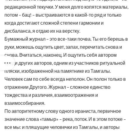
редакционной текучки. У меня долго копятся материалы,
потом – бац! – выстраиваются в какой-то ряд и только
когда достигают сложной степени гармонии и
дисбаланса, я отдаю их на верстку.
Бумажный журнал – это все-таки почва. Ты его берешь в
руки, можешь ощутить цвет, запах, перечитать снова и
снова. Вчитаться, наконец. И ощутить себя автором
среди других авторов, одним из участников ритуальной
пляски, изображенной на памятнике из Тамгалы.
Человек сам по себе всегда неполон. Он полон только в
отражении Другого. Журнал – сложное единство
тождества и различия, взаимоотражения и
взаимособирания.
По авторитетному слову одного ираниста, первичное
значение слова «тамыр» – река, поток. И в этом потоке –
все мы: и пляшущие человечки из Тамгалы, и авторы