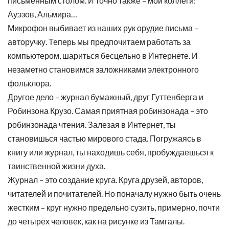
письменным столом. И точно также – мои коллеги:
Ауэзов, Альмира…
Микрофон выбивает из наших рук орудие письма –
авторучку. Теперь мы предпочитаем работать за
компьютером, шариться бесцельно в Интернете. И
незаметно становимся заложниками электронного
фольклора.
Другое дело – журнал бумажный, друг Гуттенберга и
Робинзона Крузо. Самая приятная робинзонада – это
робинзонада чтения. Залезая в Интернет, ты
становишься частью мирового стада. Погружаясь в
книгу или журнал, ты находишь себя, пробуждаешься к
таинственной жизни духа.
Журнал – это создание круга. Круга друзей, авторов,
читателей и почитателей. Но поначалу нужно быть очень
жестким – круг нужно предельно сузить, примерно, почти
до четырех человек, как на рисунке из Тамгалы.