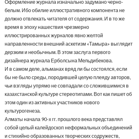
Оформление журнала изначально задумано черно-
белым. Ибо обилие иллюстративного компонента не
должно отвлекать читателя от содержания. И в то же
время в эпоху нашествия чрезмерно
иллюстрированных журналов явно желтой
направленности внешний аскетизм «Тамыра» выглядит
дерзким и необычным. В этом заслуга первого
дизайнера журнала Ерболсына Мельдибекова.
И в самом деле, альманах вряд ли бы состоялся, если
бы не было среды, породившей целую плеяду авторов,
чьи взгляды упрямо не совпадали со сложившимися в
казахстанской культуре стереотипами. Вот как пишет об
этом один из активных участников нового
культурогенеза.
Алматы начала 90-х гг. прошлого века представлял
собой целый калейдоскоп неформальных объединений
и стихийно образованных творческих содружеств,