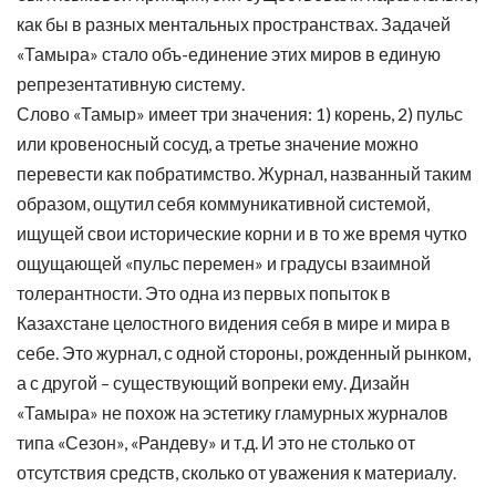
как бы в разных ментальных пространствах. Задачей
«Тамыра» стало объ-единение этих миров в единую
репрезентативную систему.
Слово «Тамыр» имеет три значения: 1) корень, 2) пульс
или кровеносный сосуд, а третье значение можно
перевести как побратимство. Журнал, названный таким
образом, ощутил себя коммуникативной системой,
ищущей свои исторические корни и в то же время чутко
ощущающей «пульс перемен» и градусы взаимной
толерантности. Это одна из первых попыток в
Казахстане целостного видения себя в мире и мира в
себе. Это журнал, с одной стороны, рожденный рынком,
а с другой – существующий вопреки ему. Дизайн
«Тамыра» не похож на эстетику гламурных журналов
типа «Сезон», «Рандеву» и т.д. И это не столько от
отсутствия средств, сколько от уважения к материалу.