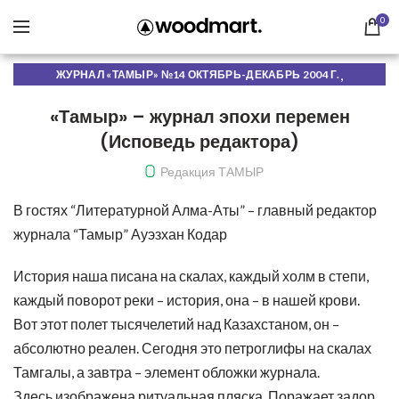
0
,
ЖУРНАЛ «ТАМЫР» №14 ОКТЯБРЬ-ДЕКАБРЬ 2004 Г.
,
,
ЖУРНАЛ ТАМЫР
О ЖУРНАЛЕ
ЧИТАТЬ ОНЛАЙН
«Тамыр» – журнал эпохи перемен
(Исповедь редактора)
Редакция ТАМЫР
В гостях “Литературной Алма-Аты” – главный редактор
журнала “Тамыр” Ауэзхан Кодар
История наша писана на скалах, каждый холм в степи,
каждый поворот реки – история, она – в нашей крови.
Вот этот полет тысячелетий над Казахстаном, он –
абсолютно реален. Сегодня это петроглифы на скалах
Тамгалы, а завтра – элемент обложки журнала.
Здесь изображена ритуальная пляска. Поражает задор