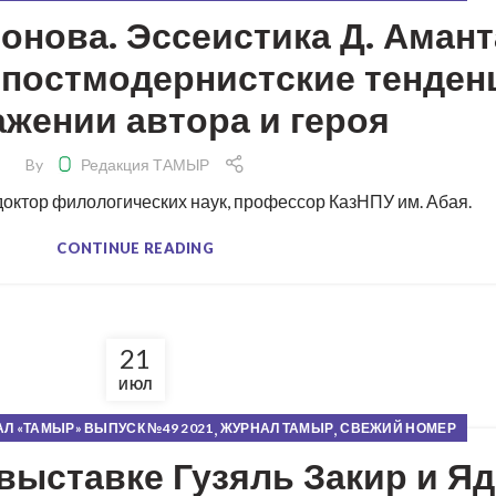
нова. Эссеистика Д. Амант
 постмодернистские тенден
жении автора и героя
By
Редакция ТАМЫР
ктор филологических наук, профессор КазНПУ им. Абая.
CONTINUE READING
21
ИЮЛ
,
,
Л «ТАМЫР» ВЫПУСК №49 2021
ЖУРНАЛ ТАМЫР
СВЕЖИЙ НОМЕР
выставке Гузяль Закир и Я