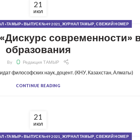
21
ИЮЛ
,
,
Л «ТАМЫР» ВЫПУСК №49 2021
ЖУРНАЛ ТАМЫР
СВЕЖИЙ НОМЕР
«Дискурс современности» в
образования
By
Редакция ТАМЫР
дат философских наук, доцент. (КНУ, Казахстан, Алматы)
CONTINUE READING
21
ИЮЛ
,
,
Л «ТАМЫР» ВЫПУСК №49 2021
ЖУРНАЛ ТАМЫР
СВЕЖИЙ НОМЕР