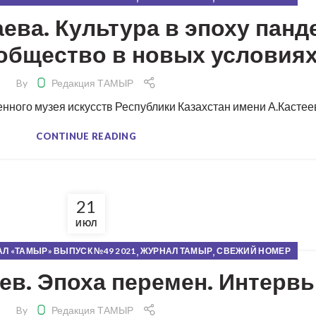
ва. Культура в эпоху панд
общество в новых условия
By
Редакция ТАМЫР
ного музея искусств Республики Казахстан имени А.Кастеева
CONTINUE READING
21
ИЮЛ
,
,
Л «ТАМЫР» ВЫПУСК №49 2021
ЖУРНАЛ ТАМЫР
СВЕЖИЙ НОМЕР
ев. Эпоха перемен. Интерв
By
Редакция ТАМЫР