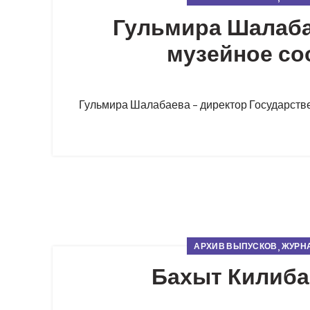
Гульмира Шалабае
музейное со
Гульмира Шалабаева – директор Государствен
,
АРХИВ ВЫПУСКОВ
ЖУРНА
Бахыт Килиба