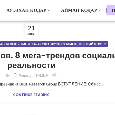
АУЭЗХАН КОДАР
АЙМАН КОДАР
П
21
ИЮЛ
,
,
Л «ТАМЫР» ВЫПУСК №49 2021
ЖУРНАЛ ТАМЫР
СВЕЖИЙ НОМЕР
ов. 8 мега-трендов социал
реальности
By
Редакция ТАМЫР
президент BRIF Research Group ВСТУПЛЕНИЕ: Об исс...
CONTINUE READING