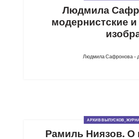
Людмила Сафро
модернистские и
изобра
Людмила Сафронова – до
,
АРХИВ ВЫПУСКОВ
ЖУРНА
Рамиль Ниязов. О 