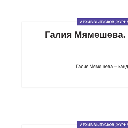
,
АРХИВ ВЫПУСКОВ
ЖУРНА
Галия Мямешева. 
Галия Мямешева — канди
,
АРХИВ ВЫПУСКОВ
ЖУРНА