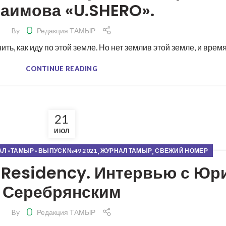
аимова «U.SHERO».
By
Редакция ТАМЫР
ь, как иду по этой земле. Но нет землив этой земле, и время 
CONTINUE READING
21
ИЮЛ
,
,
Л «ТАМЫР» ВЫПУСК №49 2021
ЖУРНАЛ ТАМЫР
СВЕЖИЙ НОМЕР
 Residency. Интервью с Юр
Серебрянским
By
Редакция ТАМЫР