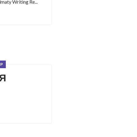
ty Writing Re...
ЕР
Я