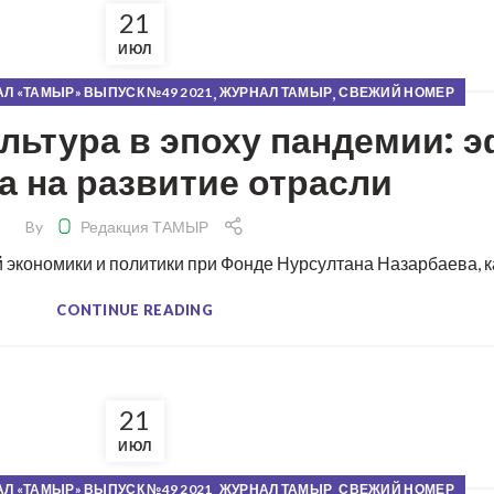
21
ИЮЛ
,
,
Л «ТАМЫР» ВЫПУСК №49 2021
ЖУРНАЛ ТАМЫР
СВЕЖИЙ НОМЕР
льтура в эпоху пандемии: 
а на развитие отрасли
By
Редакция ТАМЫР
экономики и политики при Фонде Нурсултана Назарбаева, ка
CONTINUE READING
21
ИЮЛ
,
,
Л «ТАМЫР» ВЫПУСК №49 2021
ЖУРНАЛ ТАМЫР
СВЕЖИЙ НОМЕР