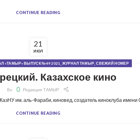
CONTINUE READING
21
ИЮЛ
,
,
Л «ТАМЫР» ВЫПУСК №49 2021
ЖУРНАЛ ТАМЫР
СВЕЖИЙ НОМЕР
рецкий. Казахское кино
By
Редакция ТАМЫР
зНУ им. аль-Фараби, киновед, создатель киноклуба имени Ол
CONTINUE READING