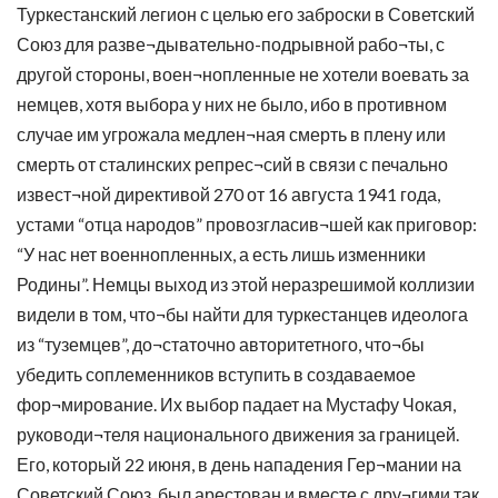
Туркестанский легион с целью его заброски в Советский
Союз для разве¬дывательно-подрывной рабо¬ты, с
другой стороны, воен¬нопленные не хотели воевать за
немцев, хотя выбора у них не было, ибо в противном
случае им угрожала медлен¬ная смерть в плену или
смерть от сталинских репрес¬сий в связи с печально
извест¬ной директивой 270 от 16 августа 1941 года,
устами “отца народов” провозгласив¬шей как приговор:
“У нас нет военнопленных, а есть лишь изменники
Родины”. Немцы выход из этой неразрешимой коллизии
видели в том, что¬бы найти для туркестанцев идеолога
из “туземцев”, до¬статочно авторитетного, что¬бы
убедить соплеменников вступить в создаваемое
фор¬мирование. Их выбор падает на Мустафу Чокая,
руководи¬теля национального движения за границей.
Его, который 22 июня, в день нападения Гер¬мании на
Советский Союз, был арестован и вместе с дру¬гими так