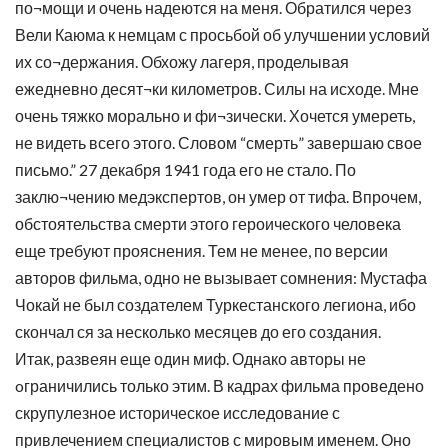
по¬мощи и очень надеются на меня. Обратился через
Вели Каюма к немцам с просьбой об улучшении условий
их со¬держания. Обхожу лагеря, проделывая
ежедневно десят¬ки километров. Силы на исходе. Мне
очень тяжко морально и фи¬зически. Хочется умереть,
не видеть всего этого. Словом “смерть” завершаю свое
письмо.” 27 декабря 1941 года его не стало. По
заклю¬чению медэкспертов, он умер от тифа. Впрочем,
обстоятельства смерти этого героического человека
еще требуют прояснения. Тем не менее, по версии
авторов фильма, одно не вызывает сомнения: Мустафа
Чокай не был создателем Туркестанского легиона, ибо
скончал ся за несколько месяцев до его создания.
Итак, развеян еще один миф. Однако авторы не
oграничились только этим. В кадрах фильма проведено
скрупулезное историческое исследование с
привлечением специалистов с мировым именем. Оно