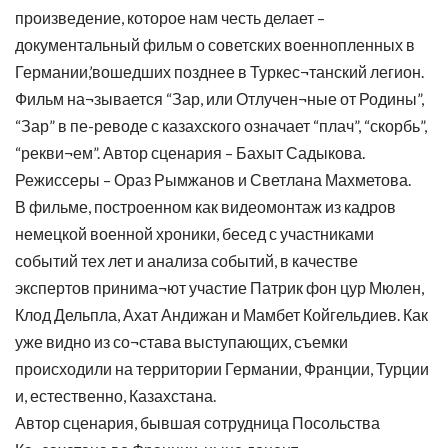
произведение, которое нам честь делает –
документальный фильм о советских военнопленных в
Германии,’вошедших позднее в Туркес¬танский легион.
Фильм на¬зывается “Зар, или Отлучен¬ные от Родины”,
“Зар” в пе-реводе с казахского означает “плач”, “скорбь”,
“рекви¬ем”. Автор сценария – Бахыт Садыкова.
Режиссеры – Ораз Рымжанов и Светлана Махметова.
В фильме, построенном как видеомонтаж из кадров
немецкой военной хроники, бесед с участниками
событий тех лет и анализа событий, в качестве
экспертов принима¬ют участие Патрик фон цур Мюлен,
Клод Дельпла, Ахат Андижан и Мамбет Койгельдиев. Как
уже видно из со¬става выступающих, съемки
происходили на территории Германии, Франции, Турции
и, естественно, Казахстана.
Автор сценария, бывшая сотрудница Посольства