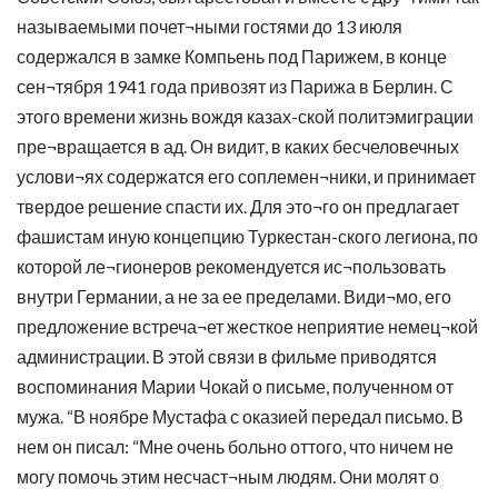
называемыми почет¬ными гостями до 13 июля
содержался в замке Компьень под Парижем, в конце
сен¬тября 1941 года привозят из Парижа в Берлин. С
этого времени жизнь вождя казах-ской политэмиграции
пре¬вращается в ад. Он видит, в каких бесчеловечных
услови¬ях содержатся его соплемен¬ники, и принимает
твердое решение спасти их. Для это¬го он предлагает
фашистам иную концепцию Туркестан-ского легиона, по
которой ле¬гионеров рекомендуется ис¬пользовать
внутри Германии, а не за ее пределами. Види¬мо, его
предложение встреча¬ет жесткое неприятие немец¬кой
администрации. В этой связи в фильме приводятся
воспоминания Марии Чокай о письме, полученном от
мужа. “В ноябре Мустафа с оказией передал письмо. В
нем он писал: “Мне очень больно оттого, что ничем не
могу помочь этим несчаст¬ным людям. Они молят о