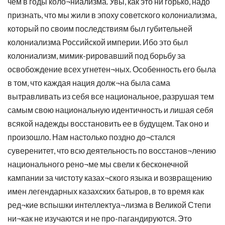
чем в годы коло¬ниализма. Увы, как это ни горько, надо
признать, что мы жили в эпоху советского колониализма,
который по своим последствиям был губительней
колониализма Российской империи. Ибо это был
колониализм, мимик-рировавший под борьбу за
освобождение всех угнетен¬ных. Особенность его была
в том, что каждая нация долж¬на была сама
вытравливать из себя все национальное, разрушая тем
самым свою национальную идентичность и лишая себя
всякой надежды восстановить ее в будущем. Так оно и
произошло. Нам настолько поздно до¬стался
суверенитет, что всю деятельность по восстанов¬лению
национального рено¬ме мы свели к бесконечной
кампании за чистоту казах¬ского языка и возвращению
имен легендарных казахских батыров, в то время как
ред¬кие вспышки интеллектуа¬лизма в Великой Степи
ни¬как не изучаются и не про-пагандируются. Это