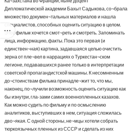
Ка¬захстана во Франции, ныне доцент
Дипломатической академии Бахыт Садыкова, со¬брала
множество докумен¬тальных материалов и нашла
специалистов, способных оценить ситуацию в целом.
Этот фильм хочется смот¬реть и смотреть. Запоминать
лица, информацию, факты. Пока это первая (и
единствен¬ная) картина, задавшаяся целью очистить
зерна от пле¬вел в наррациях о Туркестан¬ском
легионе, подававшихся ранее только в интерпретации
советской пропагандистской машины. К несомненным
до¬стоинствам фильма принадле¬жит то, что мы,
наконец, по¬лучили возможность оценить ситуацию как
бы изнутри, гла-зами самих военнопленных казахов.
Как можно судить по фильму и по осмыслению
аналитиков, выступивших в нем, ситуация сложилась
дво¬якая. С одной стороны, не¬мцы хотели собрать
тюркоязычных пленных из СССР и сделать из них