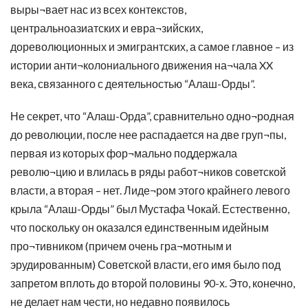
выры¬вает нас из всех контекстов,
центральноазиатских и евра¬зийских,
дореволюционных и эмигрантских, а самое главное – из
истории анти¬колониального движения на¬чала XX
века, связанного с деятельностью “Алаш-Орды”.
Не секрет, что “Алаш-Орда”, сравнительно одно¬родная
до революции, после нее распадается на две груп¬пы,
первая из которых фор¬мально поддержала
револю¬цию и влилась в ряды работ¬ников советской
власти, а вторая – нет. Лиде¬ром этого крайнего левого
крыла “Алаш-Орды” был Мустафа Чокай. Естественно,
что поскольку он оказался единственным идейным
про¬тивником (причем очень гра¬мотным и
эрудированным) Советской власти, его имя было под
запретом вплоть до второй половины 90-х. Это, конечно,
не делает нам чести, но недавно появилось