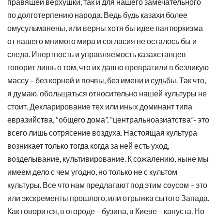
правящей верхушки, так и для нашего замечательного
по долготерпению народа. Ведь будь казахи более
омусульманены, или верны хотя бы идее пантюркизма
от нашего мнимого мира и согласия не осталось бы и
следа. Инертность и управляемость казахстанцев
говорит лишь о том, что их давно превратили в безликую
массу – без корней и почвы, без имени и судьбы. Так что,
я думаю, обольщаться относительно нашей культуры не
стоит. Декларирование тех или иных доминант типа
евразийства, “общего дома”, “центральноазиатства”- это
всего лишь сотрясение воздуха. Настоящая культура
возникает только тогда когда за ней есть уход,
возделывание, культивирование. К сожалению, ныне мы
имеем дело с чем угодно, но только не с культом
культуры. Все что нам предлагают под этим соусом – это
или экскременты прошлого, или отрыжка сытого Запада.
Как говорится, в огороде – бузина, в Киеве – капуста. Но