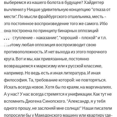
выберемся из нашего болота в будущее? Хайдеггер
вычленил у Ницше удивительную концепцию “отказа от
мести”. По мысли фрайбургского отшельника, месть –
это постоянное воспроизведение того же самого. Ибо
она построена по принципу бинарных оппозиций
“преступление – наказание”, “хороший – плохой” и т.п.
Поэтому любая оппозиция воспроизводит свою
противоположность. И нет выхода из этого порочного
круга. Вот и мы, как привязанные, постоянно
возвращаемся к марксизму или к русской классике,
например. Но ведь есть и иная литература. И иная
философия. Та, требование которой: не повторяться.
Искать всегда новое. Хотя бы по краям, на маргиналиях.
А у нас? У нас всегда стремятся к унификации. Как тут не
вспомнить Диогена Синопского. “Александр, я у тебя
одного прошу, не заслоняй мне солнца!” Наши писатели
попросили бы у Македонского машину или квартиру где-