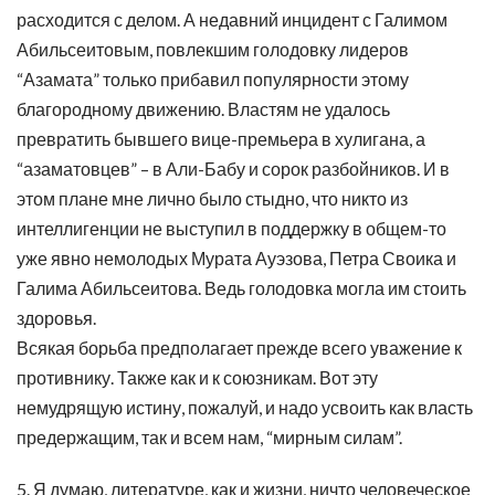
расходится с делом. А недавний инцидент с Галимом
Абильсеитовым, повлекшим голодовку лидеров
“Азамата” только прибавил популярности этому
благородному движению. Властям не удалось
превратить бывшего вице-премьера в хулигана, а
“азаматовцев” – в Али-Бабу и сорок разбойников. И в
этом плане мне лично было стыдно, что никто из
интеллигенции не выступил в поддержку в общем-то
уже явно немолодых Мурата Ауэзова, Петра Своика и
Галима Абильсеитова. Ведь голодовка могла им стоить
здоровья.
Всякая борьба предполагает прежде всего уважение к
противнику. Также как и к союзникам. Вот эту
немудрящую истину, пожалуй, и надо усвоить как власть
предержащим, так и всем нам, “мирным силам”.
5. Я думаю, литературе, как и жизни, ничто человеческое