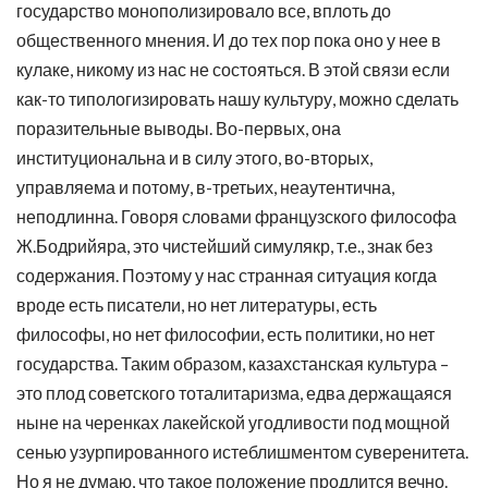
государство монополизировало все, вплоть до
общественного мнения. И до тех пор пока оно у нее в
кулаке, никому из нас не состояться. В этой связи если
как-то типологизировать нашу культуру, можно сделать
поразительные выводы. Во-первых, она
институциональна и в силу этого, во-вторых,
управляема и потому, в-третьих, неаутентична,
неподлинна. Говоря словами французского философа
Ж.Бодрийяра, это чистейший симулякр, т.е., знак без
содержания. Поэтому у нас странная ситуация когда
вроде есть писатели, но нет литературы, есть
философы, но нет философии, есть политики, но нет
государства. Таким образом, казахстанская культура –
это плод советского тоталитаризма, едва держащаяся
ныне на черенках лакейской угодливости под мощной
сенью узурпированного истеблишментом суверенитета.
Но я не думаю, что такое положение продлится вечно.