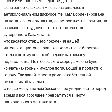
спеси и чиновничьего верхоглядства.
Если ранее казахская мысль развивалась в
антиколониальном дискурсе, т.е., была ориентирована
на негацию, теперь нам надо настроиться на позитив, на
взаимное сотрудничнество в строительстве
суверенного Казахстана.
Что касается старшего поколения нашей
интеллигенции, она привыкла кормиться с барского
стола и потому неспособна даже на гримасу
недовольства. Но я боюсь, что скоро даже она будет
кричать как горный муфлон погибающий в пропасти с
голоду. Так давайте вести роман с собственной
независимой мыслью.
Это все же лучше чем бесконечное угодничество перед
всеми и вся, грозящее превратиться в черту
национального менталитета…