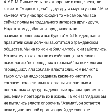
4. У Р. М. Рильке есть стихотворение о конце века, где
какие-то “мирные цели”… друг друга смутно узнают”. Мне
кажется, что у нас происходит то же самое. Мы все
сейчас полны неподдельного интереса друг к другу.
Надо к этому добавить порядочность во
взаимоотношениях и все будет о’ кей. По идее, наши
правители сами должны заботиться о гражданском
обществе. Мы на то их и избрали, чтобы они заботились.
Но почему-то как только их избирают, они меняют
психологию “не вошедших в трамвай” на психологию
“вошедших”. Или соблазн власти слишком велик ? В
таком случае надо создавать какие-то институты
согласия, коллегиальные органы из властных и
невластных структур, наделенные правом принимать
решения и претворять их в жизнь. На мой взгляд, как бы
не пытались власти опорочить “Азамат”, он остается
пока единственной организацией, где слово не