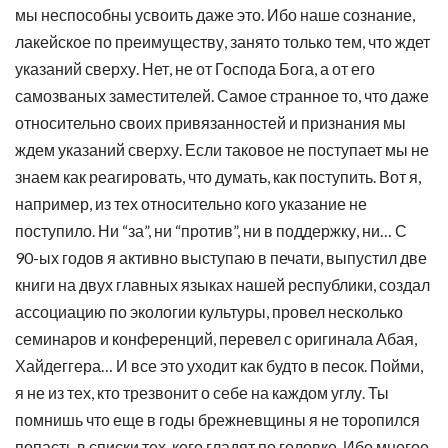
мы неспособны усвоить даже это. Ибо наше сознание,
лакейское по преимуществу, занято только тем, что ждет
указаний сверху. Нет, не от Господа Бога, а от его
самозваных заместителей. Самое странное то, что даже
относительно своих привязанностей и признания мы
ждем указаний сверху. Если таковое не поступает мы не
знаем как реагировать, что думать, как поступить. Вот я,
например, из тех относительно кого указание не
поступило. Ни “за”, ни “против”, ни в поддержку, ни… С
90-ых годов я активно выступаю в печати, выпустил две
книги на двух главных языках нашей республики, создал
ассоциацию по экологии культуры, провел несколько
семинаров и конференций, перевел с оригинала Абая,
Хайдеггера… И все это уходит как будто в песок. Пойми,
я не из тех, кто трезвонит о себе на каждом углу. Ты
помнишь что еще в годы брежневщины я не торопился
попасть в списки тех, кого гладят по головке. Ибо многое