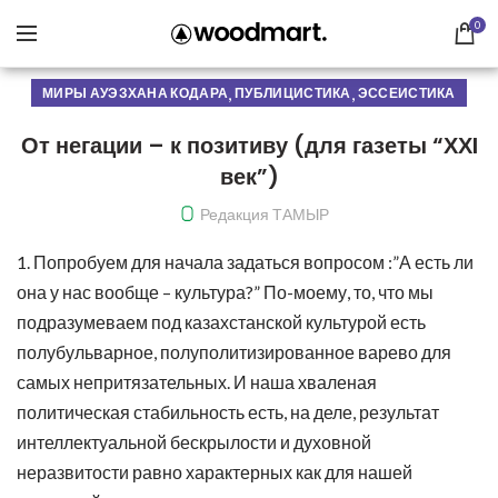
0
,
,
МИРЫ АУЭЗХАНА КОДАРА
ПУБЛИЦИСТИКА
ЭССЕИСТИКА
От негации – к позитиву (для газеты “ХХI
век”)
Редакция ТАМЫР
1. Попробуем для начала задаться вопросом :”А есть ли
она у нас вообще – культура?” По-моему, то, что мы
подразумеваем под казахстанской культурой есть
полубульварное, полуполитизированное варево для
самых непритязательных. И наша хваленая
политическая стабильность есть, на деле, результат
интеллектуальной бескрылости и духовной
неразвитости равно характерных как для нашей