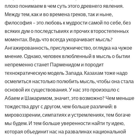
плохо понимаем в чем суть этого древнего явления.
Между тем, как и во времена греков, так и ныне,
философия – это любовь к мудрости самой по себе, без
всяких дум о последстьвиях и прочих второстепенных
моментах. Ведь что всегда укорачивает мысль?
Ангажированность, прислужничество, оглядка на чужое
мнение. Однако, человек влюбленный в мысль о бытии
непременно станет Парменидом и породит
технократическую модель Запада. Казахам тоже надо
осмелиться настолько полюбить мысль, чтобы она стала
основой их существования. У нас это произошло с
Абаем и Шакаримом, значит, это возможно? Чем меньше
тождества друг с другом, чем больше различий: в
мировоззрении, симпатиях и устремлениях, тем богаче
мы будем. И тем больше уверенности найти ту идею,
которая объединит нас на развалинах национальной