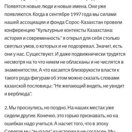
Появятся новые люди и новые имена. Они уже
появляются. Когда в сентябре 1997 года мы силами
нашей ассоциации и фонда Сорос-Казахстан провели
конференцию “Культурные контексты Казахстана:
история и современность” я открыл для себя столько
светлых умов, о которых и не подозревал. Значит, есть
они у нас. Существуют. И даже подвижнически трудятся
несмотря на то что никем не обласканы и не числятся в
знаменитостях. А что касается близорукости власти к
такого рода фигурам об этом можно сказать словами
казахской пословицы: ”Не желающий видеть, не увидит
и верблюда”.
2. Мы проснулись, но поздно. На наших местах уже
сидели другие. Конечно, это горько признавать, но на
ошибках надо учиться. А насчет того, что в эпоху
Советов мы “выпали” из истории я не согласен. Мы