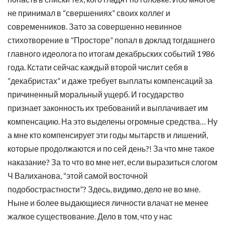
не принимал в “свершениях” своих коллег и
современников. Зато за совершенно невинное
стихотворение в “Просторе” попал в доклад тогдашнего
главного идеолога по итогам декабрьских событий 1986
года. Кстати сейчас каждый второй числит себя в
“декабристах” и даже требует выплаты компенсаций за
причиненный моральный ущерб. И государство
признает законность их требований и выплачивает им
компенсацию. На это выделены огромные средства… Ну
а мне кто компенсирует эти годы мытарств и лишений,
которые продолжаются и по сей день?! За что мне такое
наказание? За то что во мне нет, если выразиться слогом
Ч Валиханова, “этой самой восточной
подобострастности”? Здесь, видимо, дело не во мне.
Ныне и более выдающиеся личности влачат не менее
жалкое существование. Дело в том, что у нас