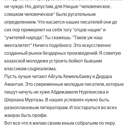
не чуждо. Но, допустим, для Ницше “человеческое,
слишком человеческое” было ругательным
определением. Что касается наших писателей они до
сих пор примеряют на себя тогу “отцов нации” и
“учителей народа”. Ты скажешь: “Таков уж наш
менталитет!” Ничего подобного. Это искусственно
созданный рынок бездарных произведений. Я советую
казахской молодежи устроить бойкот бывшим
классикам соцреализма.
Пусть лучше читают Айгуль Кемельбаеву и Дидара
Амантая. Это современные молодые писатели, которые
пишут ничуть не хуже Абдижамиля Нурпеисова и
Шерхана Муртазы. В наших условиях нужно быть
разноплановым литераторам. И постараться во всех
жанрах быть профи.
Вот все что я желаю своим юным собратьям по перу.