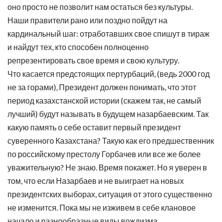
оно просто не позволит нам остаться без культуры.
Наши правители рано или поздно пойдут на
кардинальный шаг: отработавших свое спишут в тираж
и найдут тех, кто способен полноценно
репрезентировать свое время и свою культуру.
Что касается предстоящих пертурбаций, (ведь 2000 год
не за горами), Президент должен понимать, что этот
период казахстанской истории (скажем так, не самый
лучший) будут называть в будущем назарбаевским. Так
какую память о себе оставит первый президент
суверенного Казахстана? Такую как его предшественник
по российскому престолу Горбачев или все же более
уважительную? Не знаю. Время покажет. Но я уверен в
том, что если Назарбаев и не выиграет на новых
президентских выборах, ситуация от этого существенно
не изменится. Пока мы не изживем в себе клановое
начало и разнообразные виды вождизма