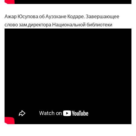
Ажар Юсупова об Ауэзхане Кодаре. Завершающее
слово зам.директора Национальной библиотеки