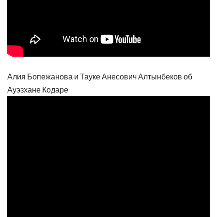
Алия Бопежанова и Тауке Анесович Алтынбеков об
Ауэзхане Кодаре