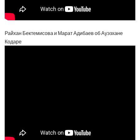
Райхан Бектемисова и Марат Адибаев об Ауэзхане
Кодаре