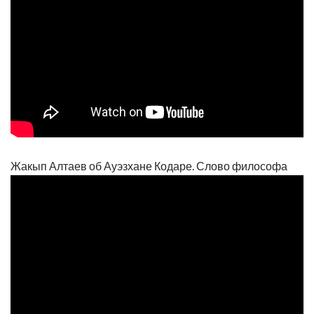
Жакып Алтаев об Ауэзхане Кодаре. Слово философа