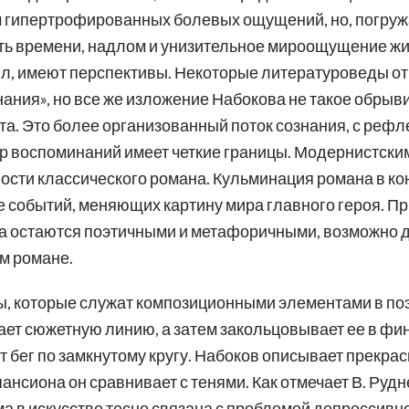
м гипертрофированных болевых ощущений, но, погруж
ть времени, надлом и унизительное мироощущение жи
ил, имеют перспективы. Некоторые литературоведы от
ания», но все же изложение Набокова не такое обрыв
та. Это более организованный поток сознания, с рефле
р воспоминаний имеет четкие границы. Модернистски
ости классического романа. Кульминация романа в к
не событий, меняющих картину мира главного героя. Пр
а остаются поэтичными и метафоричными, возможно 
м романе.
ы, которые служат композиционными элементами в по
ает сюжетную линию, а затем закольцовывает ее в ф
 бег по замкнутому кругу. Набоков описывает прекра
нсиона он сравнивает с тенями. Как отмечает В. Рудн
ма в искусстве тесно связана с проблемой депрессивно