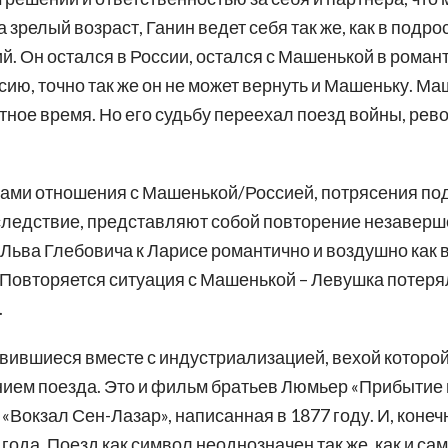
 зрелый возраст, Ганин ведет себя так же, как в подро
й. Он остался в России, остался с Машенькой в роман
сию, точно так же он не может вернуть и Машеньку. Маш
тное время. Но его судьбу переехал поезд войны, рев
ми отношения с Машенькой/Россией, потрясения по
к следствие, представляют собой повторение незаверш
Льва Глебовича к Ларисе романтично и воздушно как в 
 Повторяется ситуация с Машенькой – Левушка потерял 
.
вившиеся вместе с индустриализацией, вехой которо
ием поезда. Это и фильм братьев Люмьер «Прибытие 
«Вокзал Сен-Лазар», написанная в 1877 году. И, конечн
года. Поезд как символ неоднозначен так же, как и са