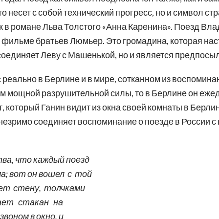
то несет с собой технический прогресс, но и символ ст
ак в романе Льва Толстого «Анна Каренина». Поезд Вл
 фильме братьев Люмьер. Это громадина, которая нас
 соединяет Леву с Машенькой, но и является предпосыл
 реально в Берлине и в мире, сотканном из воспоминан
м мощной разрушительной силы, то в Берлине он еже
ост, который Ганин видит из окна своей комнаты в Берл
ст незримо соединяет воспоминание о поезде в России 
тва, что каждый поезд
а; вот он вошел с той
ет стену, толчками
вает стакан на
воном в окно, и