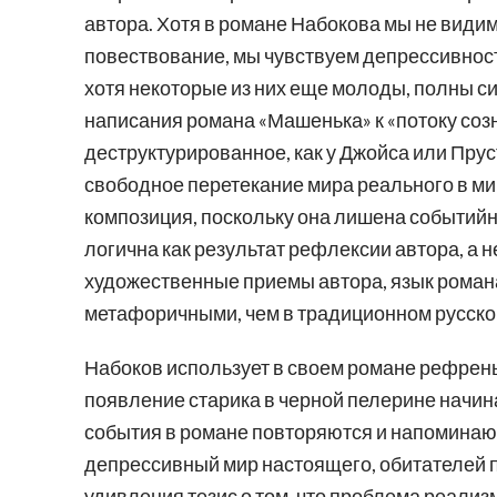
автора. Хотя в романе Набокова мы не види
повествование, мы чувствуем депрессивнос
хотя некоторые из них еще молоды, полны с
написания романа «Машенька» к «потоку созн
деструктурированное, как у Джойса или Прус
свободное перетекание мира реального в ми
композиция, поскольку она лишена событийн
логична как результат рефлексии автора, а 
художественные приемы автора, язык роман
метафоричными, чем в традиционном русско
Набоков использует в своем романе рефрен
появление старика в черной пелерине начин
события в романе повторяются и напоминают
депрессивный мир настоящего, обитателей па
удивления тезис о том, что проблема реализ