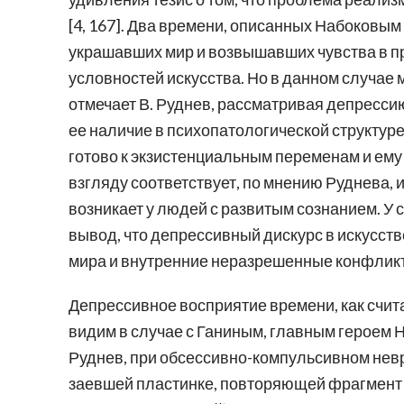
[4, 167]. Два времени, описанных Набоковым
украшавших мир и возвышавших чувства в п
условностей искусства. Но в данном случае 
отмечает В. Руднев, рассматривая депресси
ее наличие в психопатологической структуре
готово к экзистенциальным переменам и ему
взгляду соответствует, по мнению Руднева, 
возникает у людей с развитым сознанием. У 
вывод, что депрессивный дискурс в искусст
мира и внутренние неразрешенные конфликт
Депрессивное восприятие времени, как считае
видим в случае с Ганиным, главным героем Н
Руднев, при обсессивно-компульсивном нев
заевшей пластинке, повторяющей фрагмент од