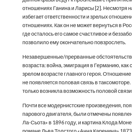
отношениях Ганина и Ларисы [2]. Несмотря на
избегает ответственности и зрелых отношени
отношениях. Как он не может вернуться в Рос
где осталось его самое счастливое и беззабо
позволило ему окончательно повзрослеть.
Незавершенные/прерванные обстоятельства
возраста: война, эмиграция в Германию, ка
зрелом возрасте главного героя. Отношение 
не появляется половая связь в таксомоторе.
только возникла возможность половой связи
Почти все модернистские произведения, поя
парового двигателя, были отмечены появлен
Ла-Сьота» в 1896 году, и картина Клода Моне 
романе Льва Толстого «Анна Каренина» 1873 