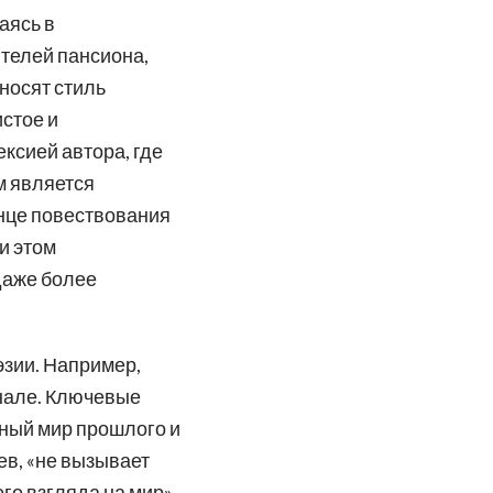
аясь в
телей пансиона,
носят стиль
истое и
ксией автора, где
м является
онце повествования
и этом
даже более
эзии. Например,
инале. Ключевые
сный мир прошлого и
ев, «не вызывает
го взгляда на мир»