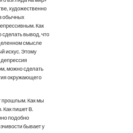
тве, художественно
з обычных
депрессивным. Как
 сделать вывод, что
еделенном смысле
й искус. Этому
у депрессия
ом, можно сделать
ытия окружающего
ут прошлым. Как мы
 Как пишет В.
оно подобно
язчивости бывает у