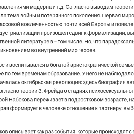
авлениями модерна и т.д. Согласно выводам теоретик
ла тема войны и потерянного поколения. Первая мир
массовой вовлеченностью почти всей Европы и появл
дустриализации произошел сдвиг к формализации, в
твенной литературе в – том числе. Но, что парадоксал
никновением во внутренний мир героев.
ос и воспитывался в богатой аристократической семье,
ее по тем временам образование. У него не наблюдал
е началась октябрьская революция: здесь биография ав
огласно теории З. Фрейда о стадиях психосексуальног
ой Набокова переживает в подростковом возрасте, н
орая формирует в человеке отношение к партнеру, выб
в описывает как раз события, которые происходят с 