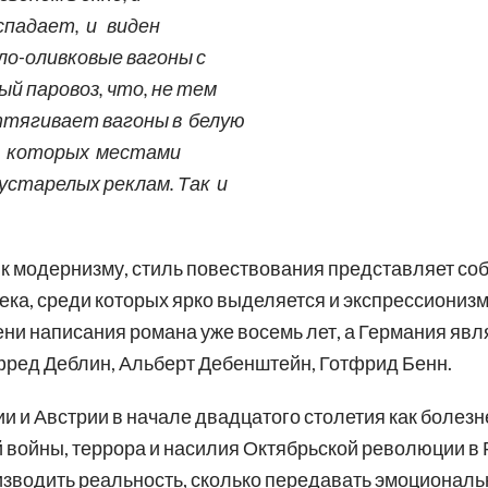
спадает, и виден
ло-оливковые вагоны с
й паровоз, что, не тем
ттягивает вагоны в белую
а которых местами
устарелых реклам. Так и
к модернизму, стиль повествования представляет со
ека, среди которых ярко выделяется и экспрессионизм
ни написания романа уже восемь лет, а Германия явл
ьфред Деблин, Альберт Дебенштейн, Готфрид Бенн.
и и Австрии в начале двадцатого столетия как болез
 войны, террора и насилия Октябрьской революции в 
изводить реальность, сколько передавать эмоциональ