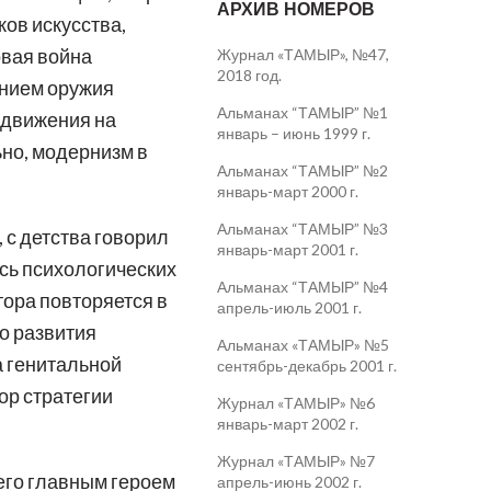
АРХИВ НОМЕРОВ
ов искусства,
овая война
Журнал «ТАМЫР», №47,
2018 год.
ением оружия
Альманах “ТАМЫР” №1
ыдвижения на
январь – июнь 1999 г.
ьно, модернизм в
Альманах “ТАМЫР” №2
январь-март 2000 г.
Альманах “ТАМЫР” №3
 с детства говорил
январь-март 2001 г.
ось психологических
Альманах “ТАМЫР” №4
тора повторяется в
апрель-июль 2001 г.
о развития
Альманах «ТАМЫР» №5
а генитальной
сентябрь-декабрь 2001 г.
ор стратегии
Журнал «ТАМЫР» №6
январь-март 2002 г.
Журнал «ТАМЫР» №7
его главным героем
апрель-июнь 2002 г.