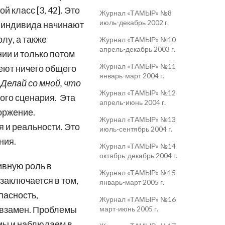
 класс [3, 42]. Это
Журнал «ТАМЫР» №8
июль-декабрь 2002 г.
У индивида начинают
лу, а также
Журнал «ТАМЫР» №10
апрель-декабрь 2003 г.
нии и только потом
Журнал «ТАМЫР» №11
меют ничего общего
январь-март 2004 г.
 Делай со мной, что
Журнал «ТАМЫР» №12
мого сценария. Эта
апрель-июнь 2004 г.
торжение.
Журнал «ТАМЫР» №13
 и реальности. Это
июль-сентябрь 2004 г.
ния.
Журнал «ТАМЫР» №14
октябрь-декабрь 2004 г.
ивную роль в
Журнал «ТАМЫР» №15
заключается в том,
январь-март 2005 г.
пасность,
Журнал «ТАМЫР» №16
ь взамен. Проблемы
март-июнь 2005 г.
 мы и наблюдаем в