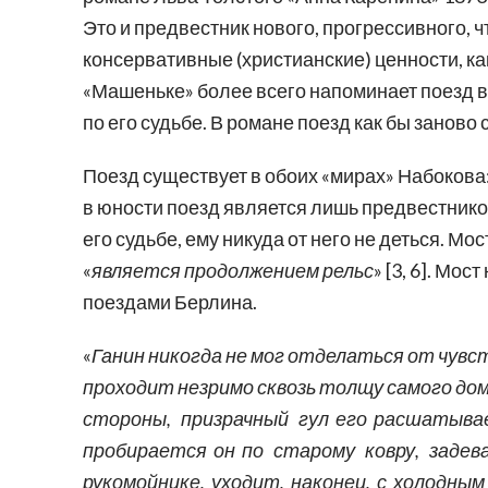
Это и предвестник нового, прогрессивного, ч
консервативные (христианские) ценности, к
«Машеньке» более всего напоминает поезд в
по его судьбе. В романе поезд как бы заново
Поезд существует в обоих «мирах» Набокова:
в юности поезд является лишь предвестнико
его судьбе, ему никуда от него не деться. М
«
является продолжением рельс
» [3, 6]. Мо
поездами Берлина.
«
Ганин никогда не мог отделаться от чувс
проходит незримо сквозь толщу самого дом
стороны, призрачный гул его расшатыва
пробирается он по старому ковру, заде
рукомойнике, уходит, наконец, с холодным з