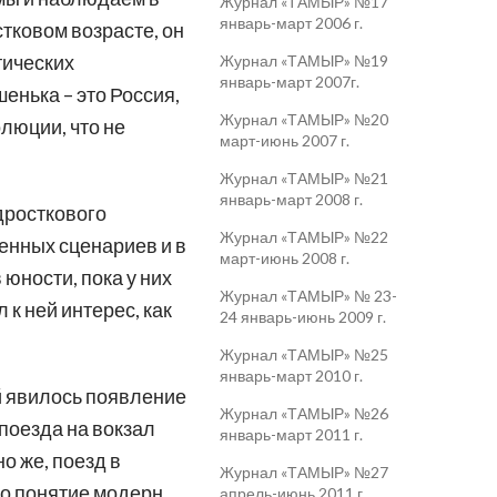
Журнал «ТАМЫР» №17
январь-март 2006 г.
стковом возрасте, он
тических
Журнал «ТАМЫР» №19
январь-март 2007г.
енька – это Россия,
Журнал «ТАМЫР» №20
олюции, что не
март-июнь 2007 г.
Журнал «ТАМЫР» №21
январь-март 2008 г.
дросткового
Журнал «ТАМЫР» №22
енных сценариев и в
март-июнь 2008 г.
юности, пока у них
Журнал «ТАМЫР» № 23-
к ней интерес, как
24 январь-июнь 2009 г.
Журнал «ТАМЫР» №25
январь-март 2010 г.
й явилось появление
Журнал «ТАМЫР» №26
поезда на вокзал
январь-март 2011 г.
о же, поезд в
Журнал «ТАМЫР» №27
мо понятие модерн.
апрель-июнь 2011 г.