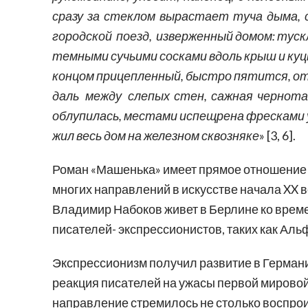
сразу за стеклом вырастает туча дыма, 
городской поезд, изверженный домом: туск
темными сучьими сосками вдоль крыш и куцы
концом прицепленный, быстро пятится, о
даль между слепых стен, сажная чернот
облупилась, местами испещрена фресками 
жил весь дом на железном сквозняк
е
» [3, 6].
Роман «Машенька» имеет прямое отношение 
многих направлений в искусстве начала XX в
Владимир Набоков живет в Берлине ко време
писателей- экспрессионистов, таких как Ал
Экспрессионизм получил развитие в Германи
реакция писателей на ужасы первой мировой
направление стремилось не столько воспро