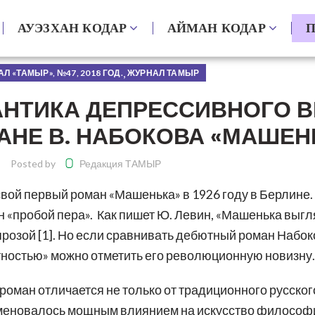
АУЭЗХАН КОДАР
АЙМАН КОДАР
П
,
Л «ТАМЫР», №47, 2018 ГОД.
ЖУРНАЛ ТАМЫР
МАНТИКА ДЕПРЕССИВНОГО 
НЕ В. НАБОКОВА «МАШЕН
Posted by
Редакция ТАМЫР
ой первый роман «Машенька» в 1926 году в Берлине
н «пробой пера». Как пишет Ю. Левин, «Машенька выг
прозой [1]. Но если сравнивать дебютный роман Набок
стностью» можно отметить его революционную новизну.
оман отличается не только от традиционного русского
аменовалось мощным влиянием на искусство философи