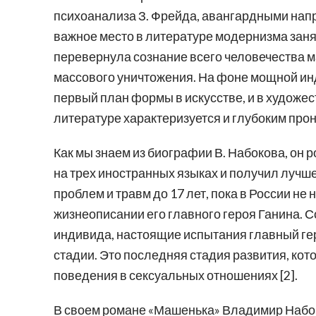
психоанализа З. Фрейда, авангардными напр
важное место в литературе модернизма заня
перевернула сознание всего человечества 
массового уничтожения. На фоне мощной ин
первый план формы в искусстве, и в художес
литературе характеризуется и глубоким про
Как мы знаем из биографии В. Набокова, он р
на трех иностранных языках и получил лучш
проблем и травм до 17 лет, пока в России н
жизнеописании его главного героя Ганина. С
индивида, настоящие испытания главный гер
стадии. Это последняя стадия развития, кот
поведения в сексуальных отношениях [2].
В своем романе «Машенька» Владимир Набоко