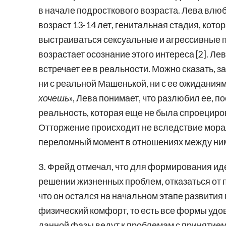
в начале подросткового возраста. Лева влюбл
возраст 13-14 лет, генитальная стадия, кот
выстраиваться сексуальные и агрессивные п
возрастает осознание этого интереса [2]. Л
встречает ее в реальности. Можно сказать, 
ни с реальной Машенькой, ни с ее ожиданиями
хочешь
», Лева понимает, что разлюбил ее, 
реальность, которая еще не была спроециров
Отторжение происходит не вследствие морал
переломный момент в отношениях между ними
З. Фрейд отмечал, что для формирования ид
решении жизненных проблем, отказаться от 
что он остался на начальном этапе развития
физический комфорт, то есть все формы удо
данной фазы ведут к проблемам с принятием 