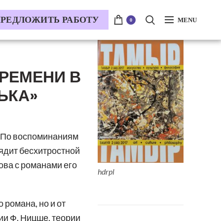
РЕДЛОЖИТЬ РАБОТУ
MENU
0
ВРЕМЕНИ В
ЬКА»
. По воспоминаниям
лядит бесхитростной
ова с романами его
hdrpl
 романа, но и от
и Ф. Ницше, теории