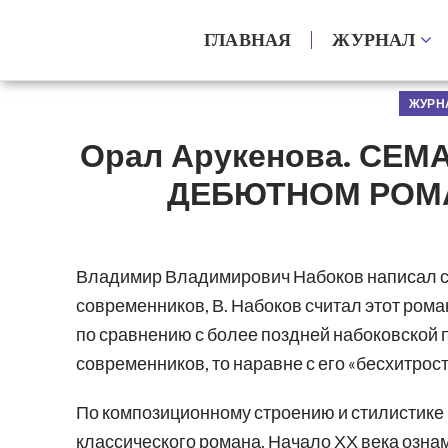
ГЛАВНАЯ
ЖУРНАЛ
ЖУРНА
Орал Арукенова. СЕ
ДЕБЮТНОМ РОМА
Владимир Владимирович Набоков написал св
современников, В. Набоков считал этот рома
по сравнению с более поздней набоковской 
современников, то наравне с его «бесхитро
По композиционному строению и стилистике р
классического романа. Начало ХХ века озн