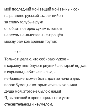
мой последний мой вещий мой вечный сон
на равнине русский старик вийон –
за спину голубые руки
он обвит по горло сухим плющом
невесом не-высказан не-прощён
между рам комариный трупик
* * *
Только и делаю, что собираю чужое –
в корзину плетёную, в рвущийся старый ягдташ,
в карманы, набитые пылью, –
не-бывшие, может быть, долгие ночи и дни:
ворох бумаг, на которых исчезли чернила.
Душа моя, этого не было с нами!
Я, выросший в провинциальном уюте,
стеснительном и неумелом,