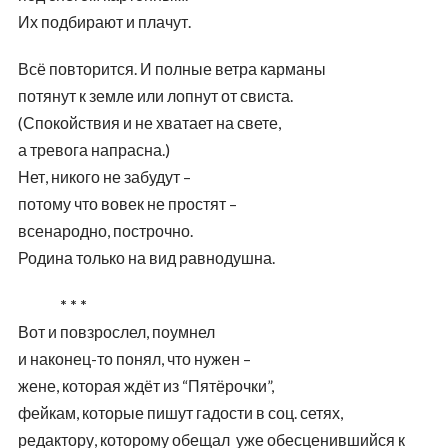
Их подбирают и плачут.
Всё повторится. И полные ветра карманы
потянут к земле или лопнут от свиста.
(Спокойствия и не хватает на свете,
а тревога напрасна.)
Нет, никого не забудут –
потому что вовек не простят –
всенародно, построчно.
Родина только на вид равнодушна.
* * *
Вот и повзрослел, поумнел
и наконец-то понял, что нужен –
жене, которая ждёт из “Пятёрочки”,
фейкам, которые пишут гадости в соц. сетях,
редактору, которому обещал уже обесценившийся к