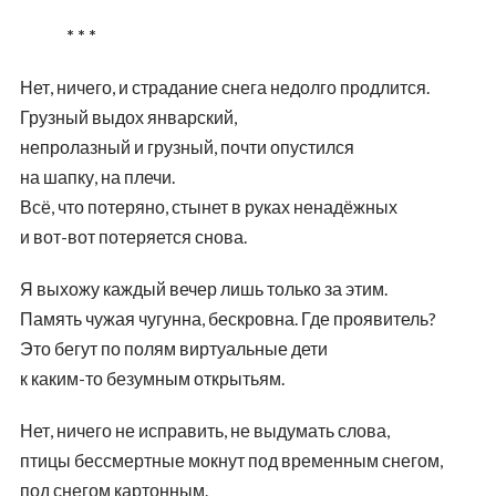
* * *
Нет, ничего, и страдание снега недолго продлится.
Грузный выдох январский,
непролазный и грузный, почти опустился
на шапку, на плечи.
Всё, что потеряно, стынет в руках ненадёжных
и вот-вот потеряется снова.
Я выхожу каждый вечер лишь только за этим.
Память чужая чугунна, бескровна. Где проявитель?
Это бегут по полям виртуальные дети
к каким-то безумным открытьям.
Нет, ничего не исправить, не выдумать слова,
птицы бессмертные мокнут под временным снегом,
под снегом картонным.