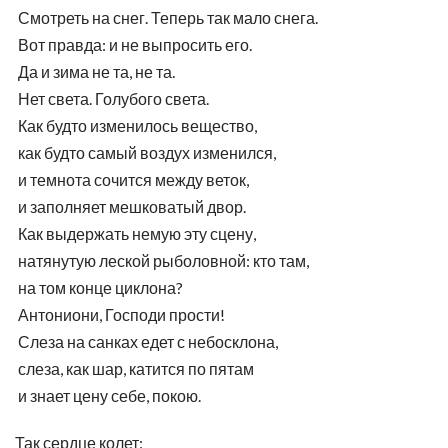
Смотреть на снег. Теперь так мало снега.
Вот правда: и не выпросить его.
Да и зима не та, не та.
Нет света. Голубого света.
Как будто изменилось вещество,
как будто самый воздух изменился,
и темнота сочится между веток,
и заполняет мешковатый двор.
Как выдержать немую эту сцену,
натянутую леской рыболовной: кто там,
на том конце циклона?
Антониони, Господи прости!
Слеза на санках едет с небосклона,
слеза, как шар, катится по пятам
и знает цену себе, покою.
Так сердце колет: