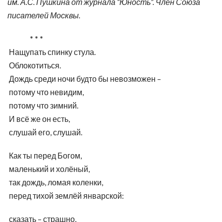
им. А.С. Пушкина от журнала “Юность”. Член Союза
писателей Москвы.
* * *
Нащупать спинку стула.
Облокотиться.
Дождь среди ночи будто бы невозможен –
потому что невидим,
потому что зимний.
И всё же он есть,
слушай его, слушай.
Как ты перед Богом,
маленький и холёный,
так дождь, ломая коленки,
перед тихой землёй январской:
сказать – страшно,