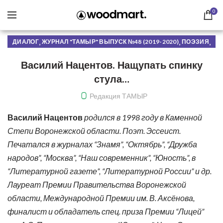
0
,
,
,
ДИАЛОГ
ЖУРНАЛ "ТАМЫР" ВЫПУСК №48 (2019-2020)
ПОЭЗИЯ
,
РУБРИКИ ЖУРНАЛА
СВЕЖИЙ НОМЕР
Василий Нацентов. Нащупать спинку
стула…
Редакция ТАМЫР
Василий Нацентов
родился в 1998 году в Каменной
Степи Воронежской области. Поэт. Эссеист.
Печатался в журналах “Знамя”, “Октябрь”, “Дружба
народов”, “Москва”, “Наш современник”, “Юность”, в
“Литературной газете”, “Литературной России” и др.
Лауреат Премии Правительства Воронежской
области, Международной Премии им. В. Аксёнова,
финалист и обладатель спец. приза Премии “Лицей”