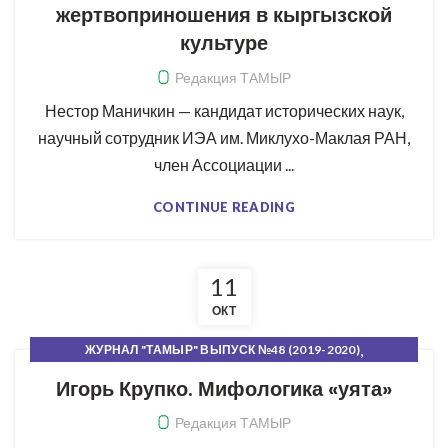
жертвоприношения в кыргызской
культуре
Редакция ТАМЫР
Нестор Маничкин — кандидат исторических наук,
научный сотрудник ИЭА им. Миклухо-Маклая РАН,
член Ассоциации ...
CONTINUE READING
11
ОКТ
,
ЖУРНАЛ "ТАМЫР" ВЫПУСК №48 (2019-2020)
,
,
КОРНИ И КРОНА
РУБРИКИ ЖУРНАЛА
СВЕЖИЙ НОМЕР
Игорь Крупко. Мифологика «уята»
Редакция ТАМЫР