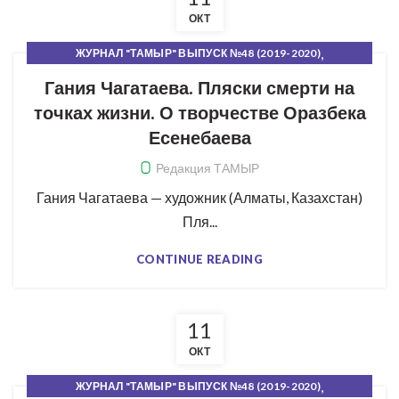
ОКТ
,
ЖУРНАЛ "ТАМЫР" ВЫПУСК №48 (2019-2020)
,
,
ПУЛЬС ПЕРЕМЕН
РУБРИКИ ЖУРНАЛА
СВЕЖИЙ НОМЕР
Гания Чагатаева. Пляски смерти на
точках жизни. О творчестве Оразбека
Есенебаева
Редакция ТАМЫР
Гания Чагатаева — художник (Алматы, Казахстан)
Пля...
CONTINUE READING
11
ОКТ
,
ЖУРНАЛ "ТАМЫР" ВЫПУСК №48 (2019-2020)