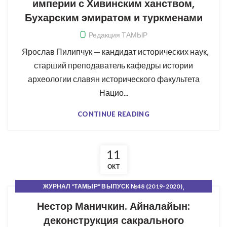
империи с Хивинским ханством,
Бухарским эмиратом и туркменами
Редакция ТАМЫР
Ярослав Пилипчук — кандидат исторических наук,
старший преподаватель кафедры истории
археологии славян исторического факультета
Нацио...
CONTINUE READING
11
ОКТ
,
ЖУРНАЛ "ТАМЫР" ВЫПУСК №48 (2019-2020)
,
,
КОРНИ И КРОНА
РУБРИКИ ЖУРНАЛА
СВЕЖИЙ НОМЕР
Нестор Маничкин. Айналайын:
деконструкция сакрального