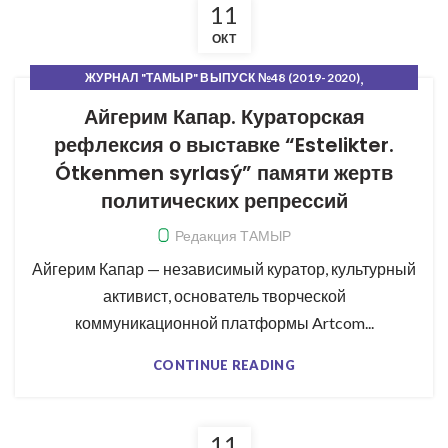
11
ОКТ
,
ЖУРНАЛ "ТАМЫР" ВЫПУСК №48 (2019-2020)
,
,
ПУЛЬС ПЕРЕМЕН
РУБРИКИ ЖУРНАЛА
СВЕЖИЙ НОМЕР
Айгерим Капар. Кураторская
рефлексия о выставке “Estelikter.
Ótkenmen syrlasý” памяти жертв
политических репрессий
Редакция ТАМЫР
Айгерим Капар — независимый куратор, культурный
активист, основатель творческой
коммуникационной платформы Artcom...
CONTINUE READING
11