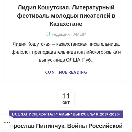
,
,
ПУЛЬС ПЕРЕМЕН
РУБРИКИ ЖУРНАЛА
СВЕЖИЙ НОМЕР
Лидия Кошутская. Литературный
фестиваль молодых писателей в
Казахстане
Редакция ТАМЫР
Лидия Кошутская — казахстанская писательница,
филолог, преподавательница английского языка и
выпускница ОЛША. Пуб...
CONTINUE READING
11
ОКТ
,
ВСЕ ЗАПИСИ
ЖУРНАЛ "ТАМЫР" ВЫПУСК №48 (2019-2020)
,
,
,
КОРНИ И КРОНА
РУБРИКИ ЖУРНАЛА
СВЕЖИЙ НОМЕР
Ярослав Пилипчук. Войны Российской