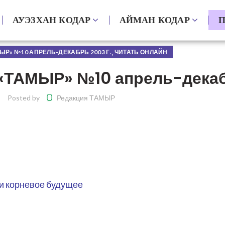
АУЭЗХАН КОДАР
АЙМАН КОДАР
П
,
ЫР» №10 АПРЕЛЬ-ДЕКАБРЬ 2003 Г.
ЧИТАТЬ ОНЛАЙН
«ТАМЫР» №10 апрель-декабр
Posted by
Редакция ТАМЫР
 и корневое будущее