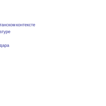
танском контексте
атуре
одара