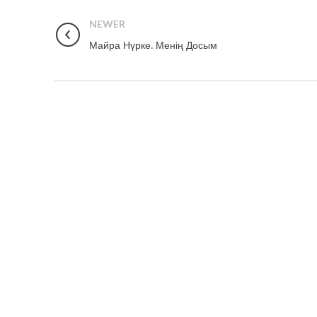
NEWER
Майра Нүрке. Менің Досым